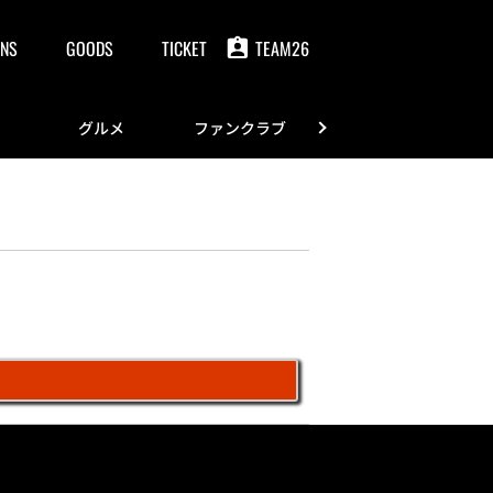
NS
GOODS
TICKET
TEAM26
グルメ
ファンクラブ
FANS