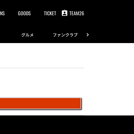
NS
GOODS
TICKET
TEAM26
グルメ
ファンクラブ
FANS