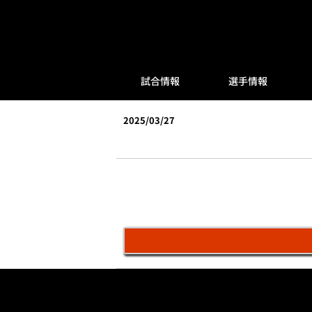
試合情報
選手情報
2025/03/27
vs楽天(森林どり泉)