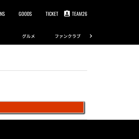
NS
GOODS
TICKET
TEAM26
グルメ
ファンクラブ
FANS