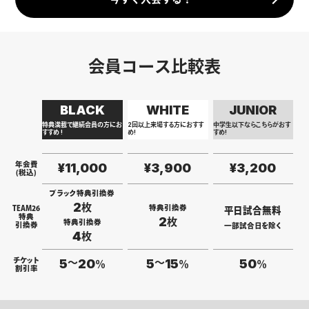
会員コース比較表
BLACK
WHITE
JUNIOR
特典満載で継続会員の方にお
2回以上来場する方におすす
中学生以下ならこちらがおす
すすめ !
め!
すめ!
年会費
¥11,000
¥3,900
¥3,200
(税込)
ブラック特典引換券
2
枚
特典引換券
TEAM26
平日試合無料
特典
2
枚
特典引換券
引換券
一部試合日を除く
4
枚
〜
〜
チケット
5
20
5
15
50
％
％
％
割引率