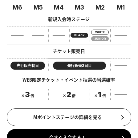
M6
M5
M4
M3
M2
M1
新規入会時ステージ
WHITE
BLACK
JUNIOR
チケット販売日
先行販売初日
先行販売2日目
WEB限定チケット・イベント抽選の当選確率
3
2
1
✕
倍
✕
倍
✕
倍
Mポイントステージの詳細を見る
今すぐ入会する！