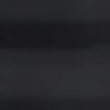
最後にファンの皆さんへ
寺地選手
毎試合、球場で応援してもらえるのは本当に力に
なります。シーズンシートを通して、1年間ずっと応
援していただけることには感謝しかありません。
木村投手
いつもたくさんの応援、本当にありがとうございま
す。マウンドに立っていると、声援やタオルを掲げ
てくれている姿がよく見えて、「自分は一人じゃな
いな」と心強く感じています。