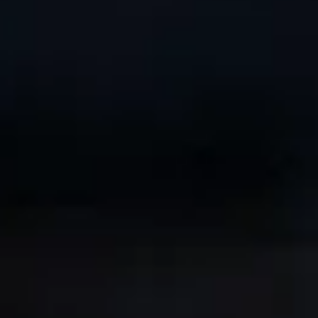
だなと実感しています。
す。
も、このシーズンシートにはあるんだなと実感していま
一緒に体験することが普通の接待とは違う
ートや、セットポジションに入ったときに3塁側の
す。
席が目に入りやすいので、そちらでタオルを掲げて
「一緒に体験する時間」って、やっぱり特別なんですよね。
「家族や友人と楽しめる“会社からの贈り物”」
くれてたりすると、すごく励みになります。
ただ食事をしながら話すのとは違って、自然と気持ちが
「企業としての信頼感を示す一つの手段」
おすすめシート
寺地選手
ほぐれるというか、会話の流れも全然違います。
私たちが使っているのはピクニックボックスなんですが、
試合の展開に一緒に一喜一憂しながら、その場の空気を
屋外の開放感があって、ビアガード感覚で気軽に楽しめ
うちは長年マリーンズを応援していて、その一環として、
僕も似たような感じですが、バッターボックスに入
ピクニックボックス
プライム
共有できることが、関係づくりにはすごく効果的だと感じ
るところが社員にも好評です。
ZOZO マリンスタジアムのプレミアム・シートを継続利用
る前のルーティンをしているとき、3塁側の応援が
詳しく見る
ています。
「また行きたい！」という声も多くて、申し込み倍率が 10
しています。
よく目に入りますね。
うちが使っているのは囲われたエリアの席で、ちょっと非
倍を超えることもあります。
中でも一番の魅力は、バックネット裏という特等席から、
フィールドボックス
あと、ホームランを打ってベンチに戻ってくると
日常な空気感もあって、お客様にもすごく喜ばれます。
できるだけ多くの社員が楽しめるように、初回申込者を優
いつでも試合を観られること。選手の表情や細かいプレ
詳しく見る
き、1塁側ベンチ上の席から「ナイスバッティング！」
「また行きたい」と言ってもらえることも多くて、接待とい
先するなどの工夫もしています。
ーまで見えるあの場所が“自分たちの席”になっていると
と声をかけてもらえるのがはっきり聞こえて、すご
うより“ご一緒できて楽しかった”という感覚に近いんです
家族や友人と一緒に観戦する人も多くて、「パパの会社の
いうのは、大きな価値だと感じています。
く嬉しいです。
よね。
席なんだよ」なんて自慢できる場所になっているのも嬉
取引先をご招待したときも、席に座った瞬間に「これはす
そういう時間を共有できること自体が、信頼関係につな
しいですね。
ごいですね」と驚かれることが多くて、そういう場面を見る
木村投手
がっていると思います。
こうした体験が、社員のモチベーション維持にもつなが
たびに、この席の本当の価値を実感します。
三振でピンチを切り抜けてベンチに戻るとき、ライ
っていると感じています。
トスタンドからの声援はもちろんですが、ベンチ上