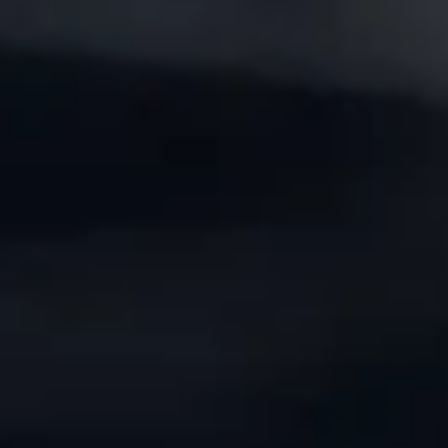
非日常の空間で深まる、ビジネスコミュニケー
社員同士のチームワークづくりにも活用
「また行きたい！」と社員が笑顔で話す福利厚
“親しみ”と“誇り”の両方をつくれる
等席“からの声援
ション
生。
福利厚生や接待としての利用はもちろんですが、最近は
広告幕があるっていうのは、ブランディングの面でもすご
球場で接待って新鮮ですね、とお客様に言われたのがす
うちはこれまで社内のコミュニケーションといえば飲み会
チームビルディングとして、社内のメンバーで観戦に行く
く大きいと感じています。
53
65
木村 優人
寺地 隆成
ごく印象に残っています。
が中心だったんですが、それを見直して、シーズンシート
機会が増えています。
スタジアムでふと企業名が目に入るだけでも、刷り込みと
食事やお酒の席よりも自然に会話が弾んで、仕事の話も
で“新しい交流の場”を作ってみようと思ったんです。
部署をまたいで声をかけたり、新人を誘ったりして、自然
いうか、記憶に残る効果ってあると思うんです。
よく目に入る席はありますか？
それ以外のちょっとした雑談もゆったりと話せました。
実際に行った社員からは、「また誘って！」「楽しくて写真
な交流の場として活用しています。
何かのタイミングで思い出してもらえたり、自社の名前を
帰り際に「今日は本当に楽しかったです」と直接言ってい
いっぱい撮った！」なんて声がどんどん届いてきて。
球場って非日常感があるので、それだけで会話が生まれ
見て「ちょっと好きかも」と感じてもらえるだけで、すごく
木村投手
ただけたときは、本当に導入してよかったなと感じまし
家族で観戦に行った社員がマリーンズにハマって、自費
やすいんですよね。
嬉しいですね。
初登板のとき、リリーフカーで登場したんですけ
た。
でファンクラブに入ったって話もあって、あれは嬉しかっ
試合を見ながらだと緊張もなく、自然体でいられる。オフ
それに、社員が家族と一緒に球場を訪れたときに、「ここ、
ど、そのときにサブマリン・シートの近くを通って歓
ただの会食だと、どうしても仕事の話だけになってしまう
たですね。
ィスでは見えない一面がふと見えたりもします。
パパ（ママ）の会社の席なんだよ」って話せる場面がある
声がすごくよく聞こえてきたのが、今でも強く印象
のですが、球場だと自然と話題も広がって、相手の素の表
平日休みが多いので、「今日休み？じゃあ球場行こうよ」っ
スポーツ観戦は年齢や趣味に関係なく誰でも楽しめるの
のも、実はすごく意味があるなと。
情が見えるような気がするんです。
て気軽に誘えるのも魅力のひとつ。
に残っています。距離も近いので、掲げてくれてい
で、社内イベントとしても参加のハードルが低いのが魅
そういうちょっとした誇らしさみたいなものが、“この会社
いつもと違う場所だからこそ、関係性が自然と深まってい
今では、自然に社員同士の会話が生まれる場所として、す
力です。
で働いてる”という信用にもつながっている気がしていま
たタオルとかもよく見えて、「応援されてるな」と感
く、そんな実感があります。
ごくいいかたちで機能してきています。
そのおかげで部署を超えたつながりもできて、仕事に戻
す。
じられて嬉しかったですね。
福利厚生として“体験を提供する”って、こういうことなん
ったあともコミュニケーションがぐっとスムーズになりま
単なる福利厚生にとどまらず、“会社の顔”としての役割
マウンドに立つと、バックネット裏のプレミアム・シ