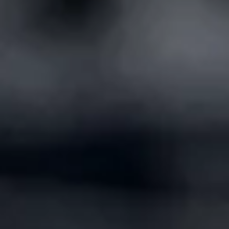
×
×
×
×
×
お客様との時間の共有～OWNERS VOICE～
社員との時間の共有～OWNERS VOICE～
特等席で観る喜び～OWNERS VOICE～
特等席を持つ信用～OWNERS VOICE～
応援されてるなって思えるんです（木村投
手）
――選手が感じた“そばにいる力“
声をかけてもらえる喜び（寺地選手）
――“特