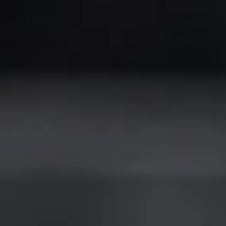
からの声援もやっぱり届きますね。ファンの方の声
おすすめシート
おすすめシート
援は力になります。
おすすめシート
ピクニックボックス
プレミアム・シート
プライム
ファイト イッパーツ！
詳しく見る
詳しく見る
リポビタンシート
詳しく見る
東洋合成ダグアウト
ピクニック・ボックス
ボックス
プライム
プレミアム・シート
詳しく見る
詳しく見る
詳しく見る
自分が観戦するならどの席？
木村投手
自分で選ぶなら、やっぱりバックネット裏のプレミ