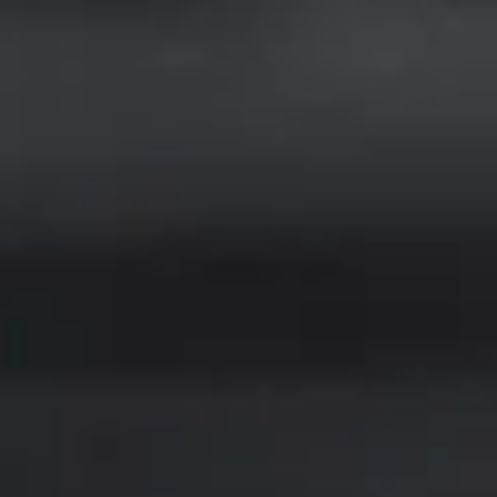
アム・シートですね。一番近い距離でグラウンド全
体を見渡せますし、内野手の細かい動きも見える
ので、野球の深い部分まで楽しめそうです。
寺地選手
僕はプレミアム・シートのちょっとサイドの位置が
いいですね。真正面よりも少し角度がついた方が
バッターの動きも見やすい気がします。真後ろから
変化球の曲がりやコースを見るのも捨てがたいん
ですけどね（笑）