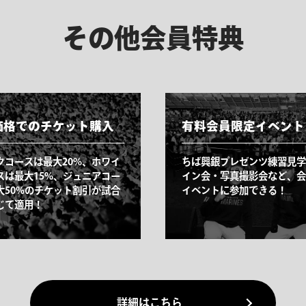
その他会員特典
価格でのチケット購入
有料会員限定イベント
クコースは最大20%、ホワイ
ちば興銀プレゼンツ練習見学
スは最大15%、ジュニアコー
イン会・写真撮影会など、会
大50%のチケット割引が試合
イベントに参加できる！
じて適用！
詳細はこちら