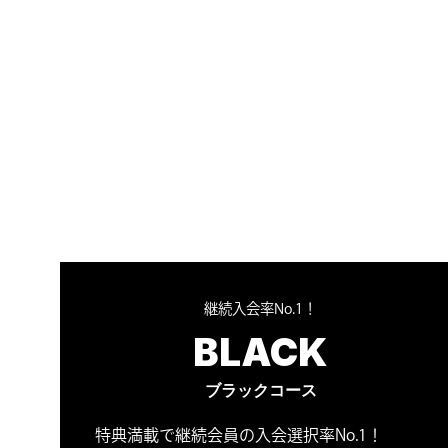
継続入会率No.1！
BLACK
ブラックコース
特典満載で継続会員の入会選択率No.1！