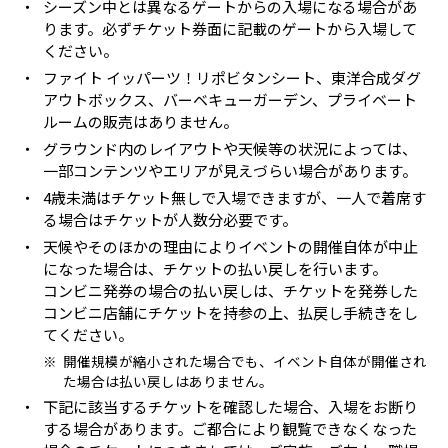
・
シーズン中とは異なるゲートからの入場になる場合があ
ります。必ずチケット券面に記載のゲートから入場して
ください。
・
ファイト イッパーツ！リポビタンシート、東洋合成ダグ
アウトボックス、バーベキューガーデン、プライベート
ルームの販売はありません。
・
グラウンド内のレイアウトや天候等の状況によっては、
一部コンテンツやエリアが見えづらい場合があります。
・
4歳未満はチケット無しで入場できますが、一人で着席す
る場合はチケットが人数分必要です。
・
天候やそのほかの理由によりイベントの開催自体が中止
になった場合は、チケットの払い戻しを行います。
コンビニ発券の場合の払い戻しは、チケットを発券した
コンビニ店舗にチケットを持参の上、払戻し手続きをし
てください。
※
開催規模が縮小された場合でも、イベント自体が開催され
た場合は払い戻しはありません。
・
下記に該当するチケットを確認した場合、入場をお断り
する場合があります。ご都合により観覧できなくなった