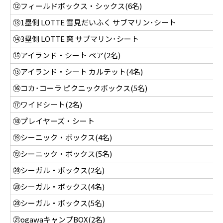
⑫フィールドボックス・シックス(6名)
9
⑬1塁側 LOTTE 雪見だいふく サブマリン･シート
1
⑭3塁側 LOTTE 爽 サブマリン･シート
1
⑮アイランド・シート ペア(2名)
3
⑮アイランド・シート カルテット(4名)
6
⑯コカ･コーラ ピクニックボックス(5名)
5
⑰ワイドシート(2名)
2
⑱プレイヤーズ・シート
1
⑲シーニック・ボックス(4名)
2
⑲シーニック・ボックス(5名)
2
⑳シーガル・ボックス(2名)
1
⑳シーガル・ボックス(4名)
2
⑳シーガル・ボックス(5名)
2
㉑ogawaキャンプBOX(2名)
1