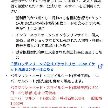
場合のチケットにつきましては、ご家族・ご友人・職場
間で譲渡いただくか、公式リセールサイトをご利用くだ
さい。
・
営利目的かつ業として行われる各種試合観戦チケット
(入場券)及び各種引換券(引換コードを含みます)の転
売が判明した場合
・
インターネットオークションやフリマサイト、個人
SNS、金券ショップなどで転売された入場券・各種引
換券を購入されて来場された場合
・
試合観戦契約約款に規定された禁止行為に該当する場
合
千葉ロッテマリーンズ公式チケットリセールby チケ
ット流通センターはこちら
・
パラマウントベッド・スマイルシート(車椅子席)、ユニ
バーサルシート(優先席)も併せて販売します。
パラマウントベッド・スマイルシート(車椅子席)：500
円 ※付添者1名まで同価格
ユニバーサルシート(優先席)：特別価格500円、一般価格
1,000円