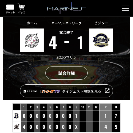
ホーム
ビジター
パーソル パ・リーグ
試合終了
4
1
ZOZOマリン
試合詳細
ダイジェスト映像を見る
1
2
3
4
5
6
7
8
9
10
11
12
R
H
0
0
0
0
0
0
0
0
1
1
7
4
0
0
0
0
0
0
0
X
4
5