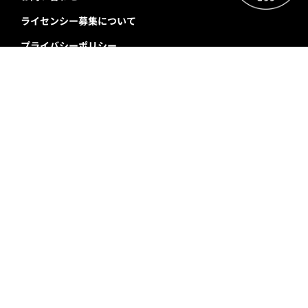
ライセンシー募集について
プライバシーポリシー
利用規約
特定商取引に基づく表示
対応端末
プロパティ規程
ログイン・有料会員登録
ユーザープロフィール
メンバーステータス
携帯電話から機種変更されたお客様
会員情報引継ぎ
退会