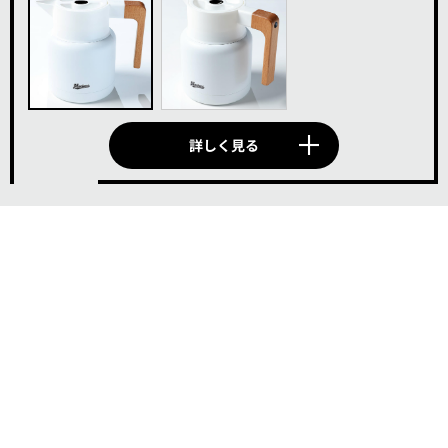
詳しく見る
E
指定席引換券
＋
(ゴールド会員用)
一部指定席引換券
(平日・一部休日使用可能)