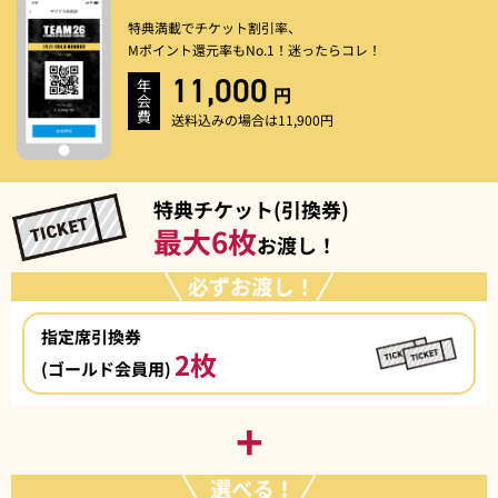
特典満載でチケット割引率、
Mポイント還元率もNo.1！迷ったらコレ！
11,000
年
円
会
費
送料込みの場合は11,900円
特典チケット(引換券)
最大6枚
お渡し！
指定席引換券
2枚
(ゴールド会員用)
+