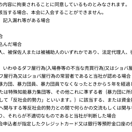
約の内容に拘束されることに同意しているものとみなされます。
に該当する場合、本会に入会することができません。
記、記入漏れ等がある場合
合
込んだ場合
見人、被保佐人または被補助人のいずれかであり、法定代理人、
、いわゆるダフ屋行為(入場券等の不当な売買行為)又はショバ屋
フ屋行為又はショバ屋行為の常習者であると当社が認める場合
に暴力団、暴力団員、暴力団員でなくなったときから５年を経過
たは特殊知能暴力集団等、その他これに準ずる者｛暴力団に所
して「反社会的勢力」といいます。｝に該当する、または資金
へ関与する等反社会的勢力との間で何らかの交流もしくは関与
おり、それらが不適切なものであると当社が判断した場合
入会申込者が指定したクレジットカード又は銀行等預貯金口座の