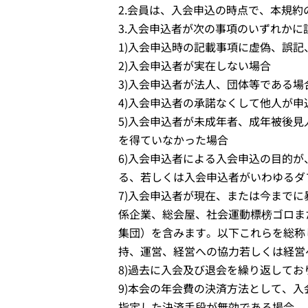
2.会員は、入会申込の時点で、本規
3.入会申込者が次の事項のいずれか
1)入会申込時の記載事項に虚偽、誤
2)入会申込者が実在しない場合
3)入会申込者が法人、団体等である場
4)入会申込者の承諾なくして他人が申
5)入会申込者が未成年者、成年被後
を得ていなかった場合
6)入会申込者による入会申込の目的が
る、若しくは入会申込者がいわゆるダ
7)入会申込者が現在、または今まで
係企業、総会屋、社会運動標榜ゴロま
集団）を含みます。以下これらを総称
持、運営、経営への協力若しくは経営
8)過去に入会及び退会を繰り返して
9)本会の年会費の決済方法として、
指定した決済手段が無効である場合