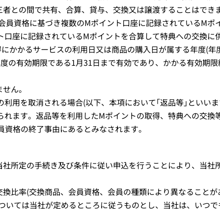
第三者との間で共有、合算、貸与、交換又は譲渡することはでき
会員資格に基づき複数のMポイント口座に記録されているMポ
ト口座に記録されているMポイントを合算して特典への交換に
得にかかるサービスの利用日又は商品の購入日が属する年度(年度
年度の有効期限である1月31日まで有効であり、かかる有効期
ません。
の利用を取消される場合(以下、本項において｢返品等｣といい
られます。返品等を利用したMポイントの取得、特典への交換
の会員資格の終了事由にあるとみなされます。
、当社所定の手続き及び条件に従い申込を行うことにより、当社
交換比率(交換商品、会員資格、会員の種類により異なることが
ついては当社が定めるところに従うものとし、当社は、いつで