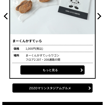
まーくんかすてぃら
マ
価格
1,000円(税込)
価
場所
まーくんかすてぃらワゴン
場
フロア2 207・208通路の間
もっと見る
ZOZOマリンスタジアムグルメ