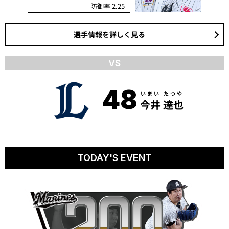
防御率 2.25
選手情報を詳しく見る
VS
48
いまい たつや
今井 達也
TODAY'S EVENT