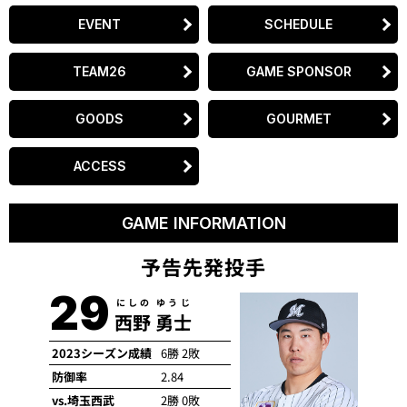
EVENT
SCHEDULE
TEAM26
GAME SPONSOR
GOODS
GOURMET
ACCESS
GAME INFORMATION
予告先発投手
29
にしの ゆうじ
西野 勇士
2023シーズン成績
6勝 2敗
防御率
2.84
vs.埼玉西武
2勝 0敗