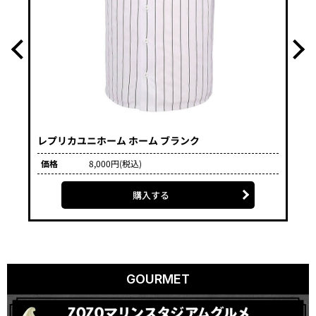
レプリカユニホーム ホーム ブランク
Mar
価格
8,000円(税込)
価
購入する
GOURMET