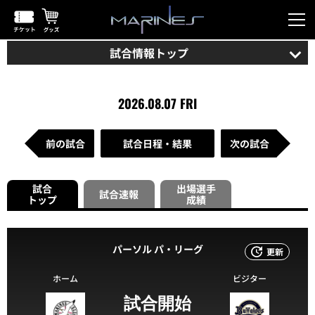
試合情報トップ
2026.08.07 FRI
前の試合
試合日程・結果
次の試合
試合
出場選手
試合速報
トップ
成績
パーソル パ・リーグ
更新
ホーム
ビジター
試合開始