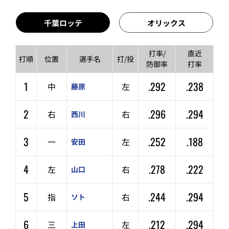
千葉ロッテ
オリックス
打率/
直近
打順
位置
選手名
打/投
防御率
打率
1
.292
.238
中
左
藤原
2
.296
.294
右
右
西川
3
.252
.188
一
左
安田
4
.278
.222
左
右
山口
5
.244
.294
指
右
ソト
6
.212
.294
三
左
上田