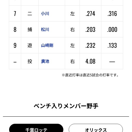
7
.274
.316
二
左
小川
8
.203
.000
捕
右
松川
9
.232
.133
遊
左
山崎剛
–
4.08
—
投
右
廣池
※直近打率は直近5試合の打率です。
ベンチ入りメンバー野手
千葉ロッテ
オリックス