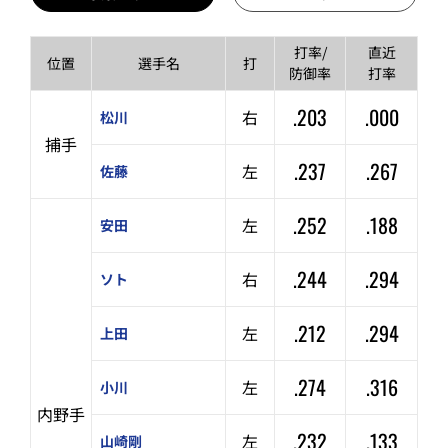
打率/
直近
位置
選手名
打
防御率
打率
.203
.000
右
松川
捕手
.237
.267
左
佐藤
.252
.188
左
安田
.244
.294
右
ソト
.212
.294
左
上田
.274
.316
左
小川
内野手
.232
.133
左
山崎剛