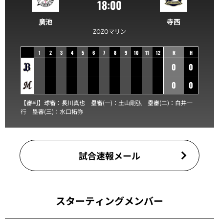
18:00
廣池
寺西
ZOZOマリン
1
2
3
4
5
6
7
8
9
10
11
12
R
H
0
0
0
0
【審判】球審：
長川真也
塁審(一)：
土山剛弘
塁審(二)：
白井一
行
塁審(三)：
水口拓弥
試合速報メール
スターティングメンバー