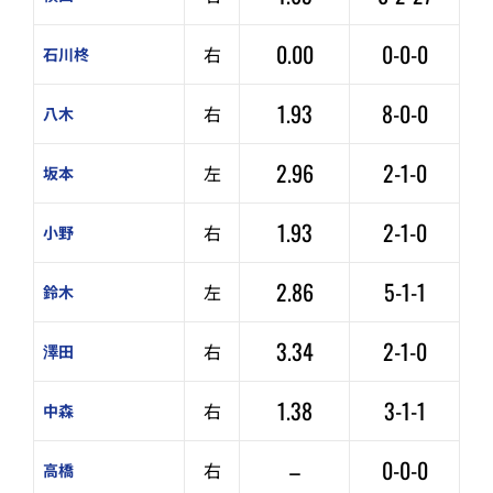
0.00
0-0-0
右
石川柊
1.93
8-0-0
右
八木
2.96
2-1-0
左
坂本
1.93
2-1-0
右
小野
2.86
5-1-1
左
鈴木
3.34
2-1-0
右
澤田
1.38
3-1-1
右
中森
–
0-0-0
右
高橋