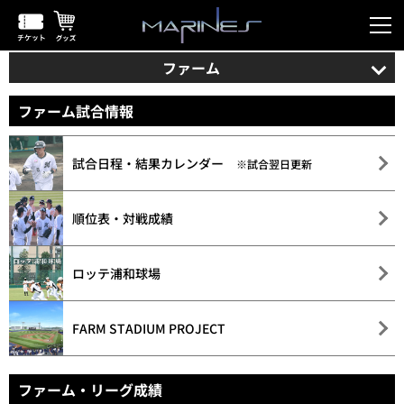
ファーム
ファーム試合情報
試合日程・結果カレンダー
※試合翌日更新
順位表・対戦成績
ロッテ浦和球場
FARM STADIUM PROJECT
ファーム・リーグ成績