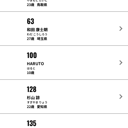
やまもと だいと
23歳
鳥取県
63
和田 康士朗
わだ こうしろう
27歳
埼玉県
100
HARUTO
はると
10歳
128
杉山 諒
すぎやま りょう
22歳
愛知県
135