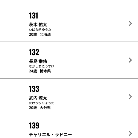
131
茨木 佑太
いばらぎ ゆうた
20歳
北海道
132
長島 幸佑
ながしま こうすけ
24歳
栃木県
133
武内 涼太
たけうち りょうた
20歳
大分県
139
チャリエル・ラドニー