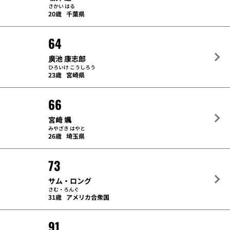
さかい はる
20歳
千葉県
64
廣池 康志郎
ひろいけ こうしろう
23歳
宮崎県
66
宮﨑 颯
みやざき はやと
26歳
埼玉県
73
サム・ロング
さむ・ろんぐ
31歳
アメリカ合衆国
91