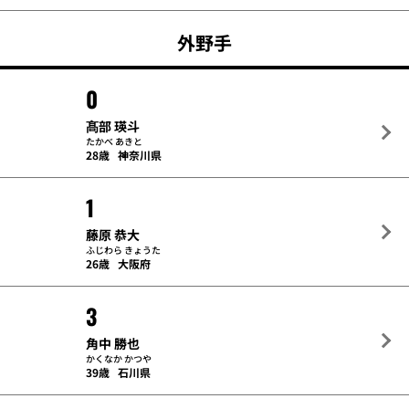
外野手
0
髙部 瑛斗
たかべ あきと
28歳
神奈川県
1
藤原 恭大
ふじわら きょうた
26歳
大阪府
3
角中 勝也
かくなか かつや
39歳
石川県