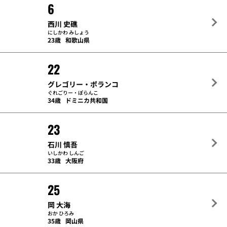
6
西川 史礁
にしかわ みしょう
23歳
和歌山県
22
グレゴリー・ポランコ
ぐれごりー・ぽらんこ
34歳
ドミニカ共和国
23
石川 慎吾
いしかわ しんご
33歳
大阪府
25
岡 大海
おか ひろみ
35歳
岡山県