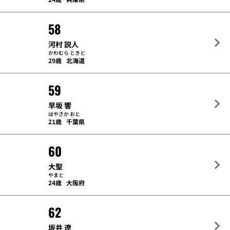
58
河村 説人
かわむら ときと
29歳
北海道
59
早坂 響
はやさか おと
21歳
千葉県
60
大聖
やまと
24歳
大阪府
62
坂井 遼