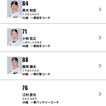
84
黒木 知宏
くろき ともひろ
52歳
一軍投手コーチ
71
小林 宏之
こばやし ひろゆき
48歳
一軍投手コーチ
88
栗原 健太
くりはら けんた
44歳
一軍打撃コーチ
76
江村 直也
えむら なおや
34歳
一軍バッテリーコーチ