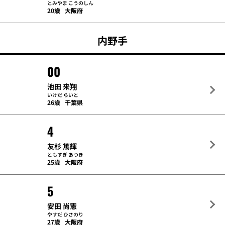
とみやま こうのしん
20歳
大阪府
内野手
00
池田 来翔
いけだ らいと
26歳
千葉県
4
友杉 篤輝
ともすぎ あつき
25歳
大阪府
5
安田 尚憲
やすだ ひさのり
27歳
大阪府