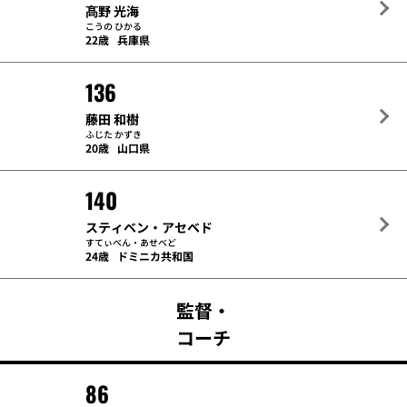
髙野 光海
こうの ひかる
22歳
兵庫県
136
藤田 和樹
ふじた かずき
20歳
山口県
140
スティベン・アセベド
すてぃべん・あせべど
24歳
ドミニカ共和国
監督・
コーチ
86