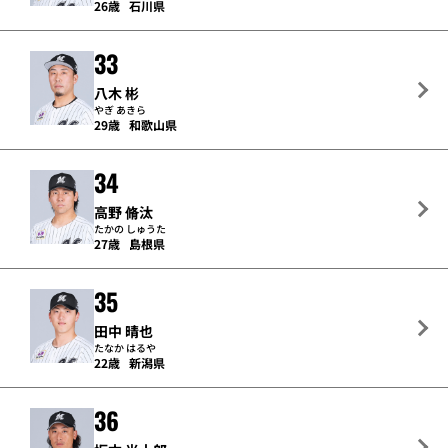
26歳
石川県
33
八木 彬
やぎ あきら
29歳
和歌山県
34
高野 脩汰
たかの しゅうた
27歳
島根県
35
田中 晴也
たなか はるや
22歳
新潟県
36