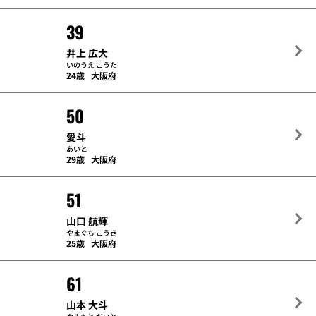
39
井上 広大
いのうえ こうた
24歳
大阪府
50
愛斗
あいと
29歳
大阪府
51
山口 航輝
やまぐち こうき
25歳
大阪府
61
山本 大斗