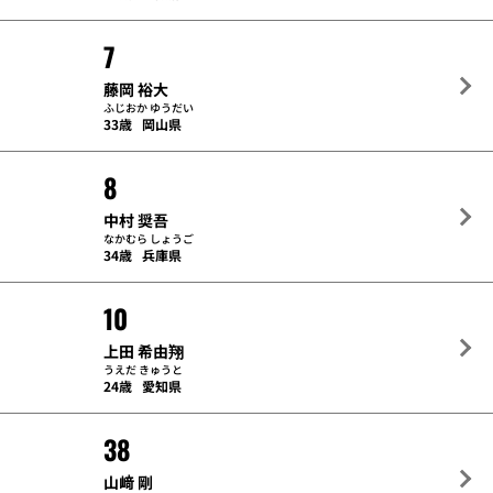
7
藤岡 裕大
ふじおか ゆうだい
33歳
岡山県
8
中村 奨吾
なかむら しょうご
34歳
兵庫県
10
上田 希由翔
うえだ きゅうと
24歳
愛知県
38
山﨑 剛