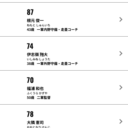
87
根元 俊一
ねもと しゅんいち
43歳
一軍内野守備・走塁コーチ
74
伊志嶺 翔大
いしみね しょうた
38歳
一軍外野守備・走塁コーチ
70
福浦 和也
ふくうら かずや
50歳
二軍監督
78
大隣 憲司
おおとなり けんじ