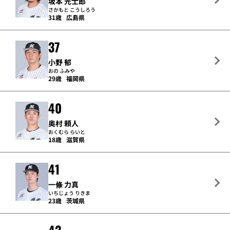
坂本 光士郎
さかもと こうしろう
31歳
広島県
37
小野 郁
おの ふみや
29歳
福岡県
40
奥村 頼人
おくむら らいと
18歳
滋賀県
41
一條 力真
いちじょう りきま
23歳
茨城県