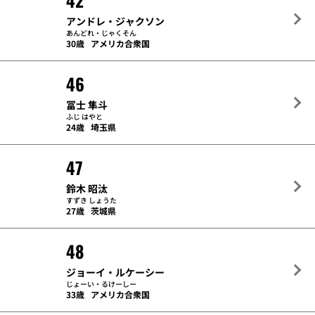
42
アンドレ・ジャクソン
あんどれ・じゃくそん
30歳
アメリカ合衆国
46
冨士 隼斗
ふじ はやと
24歳
埼玉県
47
鈴木 昭汰
すずき しょうた
27歳
茨城県
48
ジョーイ・ルケーシー
じょーい・るけーしー
33歳
アメリカ合衆国