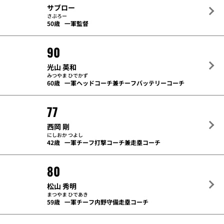
サブロー
さぶろー
50歳
一軍監督
90
光山 英和
みつやま ひでかず
60歳
一軍ヘッドコーチ兼チーフバッテリーコーチ
77
西岡 剛
にしおか つよし
42歳
一軍チーフ打撃コーチ兼走塁コーチ
80
松山 秀明
まつやま ひであき
59歳
一軍チーフ内野守備走塁コーチ