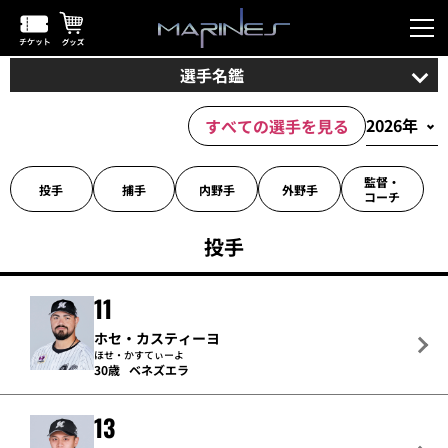
選手名鑑
すべての選手を見る
監督・
投手
捕手
内野手
外野手
コーチ
投手
11
ホセ・カスティーヨ
ほせ・かすてぃーよ
30歳
ベネズエラ
13