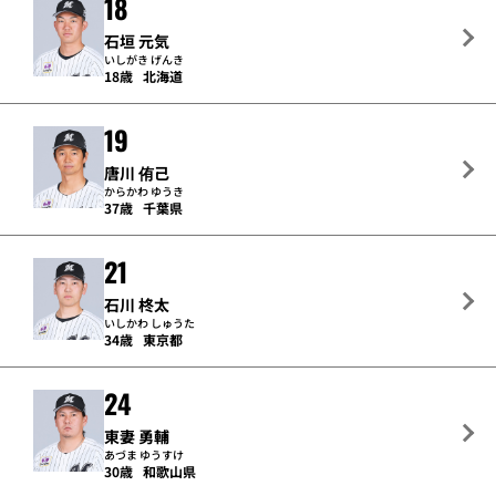
18
石垣 元気
いしがき げんき
18歳
北海道
19
唐川 侑己
からかわ ゆうき
37歳
千葉県
21
石川 柊太
いしかわ しゅうた
34歳
東京都
24
東妻 勇輔
あづま ゆうすけ
30歳
和歌山県