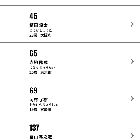
45
植田 将太
うえだ しょうた
28歳
大阪府
65
寺地 隆成
てらち りゅうせい
20歳
東京都
69
岡村 了樹
おかむら りょうじゅ
19歳
宮崎県
137
富山 紘之進