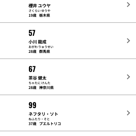
櫻井 ユウヤ
さくらい ゆうや
19歳
栃木県
57
小川 龍成
おがわ りゅうせい
28歳
群馬県
67
茶谷 健太
ちゃたに けんた
28歳
神奈川県
99
ネフタリ・ソト
ねふたり・そと
37歳
プエルトリコ