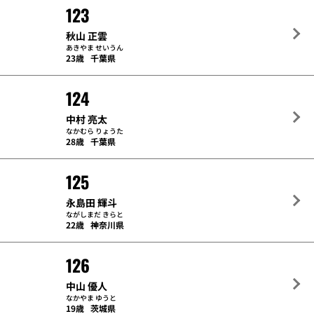
123
秋山 正雲
あきやま せいうん
23歳
千葉県
124
中村 亮太
なかむら りょうた
28歳
千葉県
125
永島田 輝斗
ながしまだ きらと
22歳
神奈川県
126
中山 優人
なかやま ゆうと
19歳
茨城県