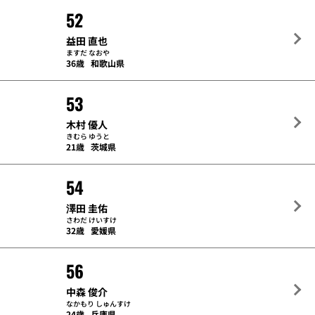
52
益田 直也
ますだ なおや
36歳
和歌山県
53
木村 優人
きむら ゆうと
21歳
茨城県
54
澤田 圭佑
さわだ けいすけ
32歳
愛媛県
56
中森 俊介
なかもり しゅんすけ
24歳
兵庫県