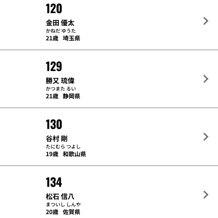
120
金田 優太
かねだ ゆうた
21歳
埼玉県
129
勝又 琉偉
かつまた るい
21歳
静岡県
130
谷村 剛
たにむら つよし
19歳
和歌山県
134
松石 信八
まついし しんや
20歳
佐賀県