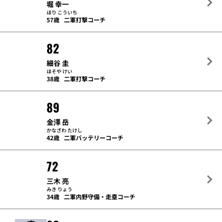
堀 幸一
ほり こういち
57歳
二軍打撃コーチ
82
細谷 圭
ほそや けい
38歳
二軍打撃コーチ
89
金澤 岳
かなざわ たけし
42歳
二軍バッテリーコーチ
72
三木 亮
みき りょう
34歳
二軍内野守備・走塁コーチ