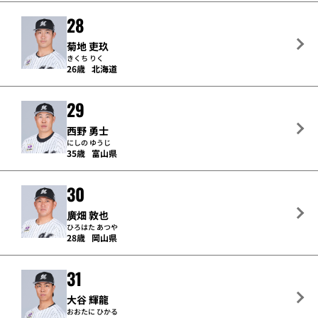
28
菊地 吏玖
きくち りく
26歳
北海道
29
西野 勇士
にしの ゆうじ
35歳
富山県
30
廣畑 敦也
ひろはた あつや
28歳
岡山県
31
大谷 輝龍
おおたに ひかる