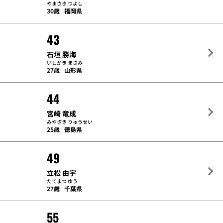
やまさき つよし
30歳
福岡県
43
石垣 勝海
いしがき まさみ
27歳
山形県
44
宮崎 竜成
みやざき りゅうせい
25歳
徳島県
49
立松 由宇
たてまつ ゆう
27歳
千葉県
55