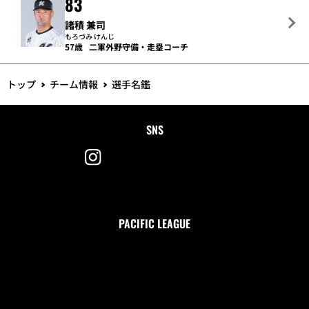
83
諸積 兼司
もろづみ けんじ
57歳
二軍外野守備・走塁コーチ
トップ
チーム情報
選手名鑑
SNS
PACIFIC LEAGUE