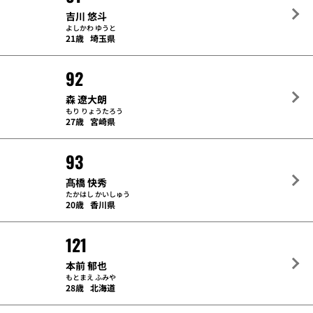
吉川 悠斗
よしかわ ゆうと
21歳
埼玉県
92
森 遼大朗
もり りょうたろう
27歳
宮崎県
93
髙橋 快秀
たかはし かいしゅう
20歳
香川県
121
本前 郁也
もとまえ ふみや
28歳
北海道