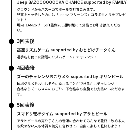
Jeep BAZOOOOOOOKA CHANCE supported by FAMILY
グラウンドからバズーカでボールを打ちこみます。
見事キャッチした方には「Jeep×マリーンズ」コラボタオルをプレゼ
ント！
場内TEAM26ブース(1塁側203通路横)にて賞品とお引き換えくださ
い。
3回表後
高速リズムゲーム supported by おとどけチータくん
選手名を使った話題のリズムゲームにチャレンジ！
4回表後
ズーのチャレンジおごりメシ supported by キリンビール
球場グルメをおいしそうに食べることができるかにチャレンジ！
合格ならズーちゃんのおごり、不合格なら自腹でお支払いいただきま
す。
5回表後
スマドリ乾杯タイム supported by アサヒビール
アサヒビールの売り子さんの音頭に合わせてみんなで乾杯！飲める人
も飲めない人も体質や気分に合わせて、自由に楽しく乾杯しよう！