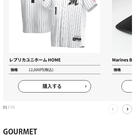
レプリカユニホーム HOME
Marines
価格
12,000円(税込)
価格
3
購入する
01
03
/
GOURMET