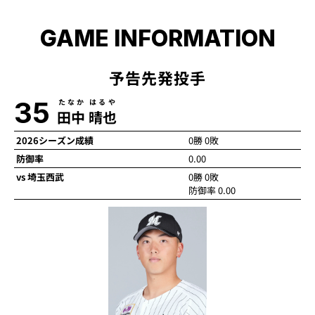
GAME INFORMATION
予告先発投手
35
たなか はるや
田中 晴也
2026シーズン成績
0勝 0敗
防御率
0.00
vs 埼玉西武
0勝 0敗
防御率 0.00