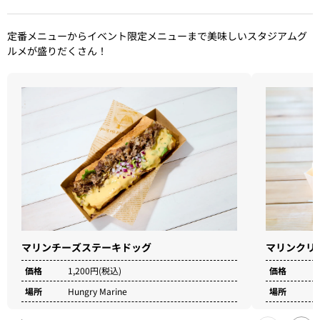
定番メニューからイベント限定メニューまで美味しいスタジアムグ
ルメが盛りだくさん！
マリンクリ
マリンチーズステーキドッグ
価格
1
価格
1,200円(税込)
場所
S
場所
Hungry Marine