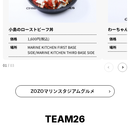
わーちゃん
小島のローストビーフ丼
価格
7
価格
1,600円(税込)
場所
B
場所
MARINE KITCHEN FIRST BASE
SIDE/MARINE KITCHEN THIRD BASE SIDE
01
03
/
ZOZOマリンスタジアムグルメ
TEAM26