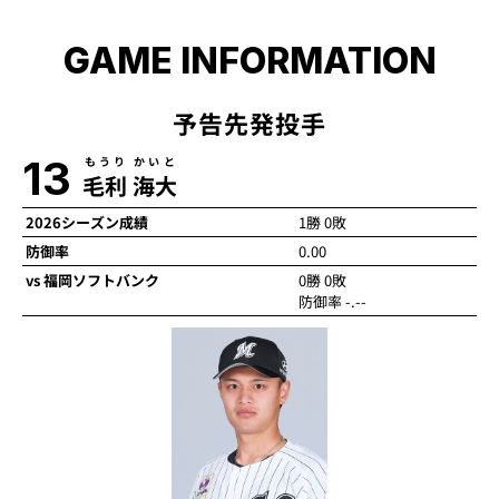
GAME INFORMATION
予告先発投手
13
もうり かいと
毛利 海大
2026シーズン成績
1勝 0敗
防御率
0.00
vs 福岡ソフトバンク
0勝 0敗
防御率 -.--