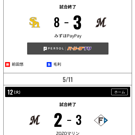
試合終了
3
8
5/10
みずほPayPay
前田悠
毛利
5/11
12
(
火
)
ホーム
試合終了
2
3
5/12
ZOZOマリン