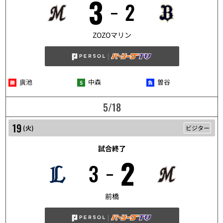
3
2
5/17
ZOZOマリン
廣池
中森
曽谷
5/18
19
(
火
)
ビジター
試合終了
2
3
5/19
前橋