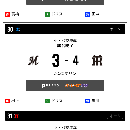
高橋
ドリス
田中
30
(
土
)
ホーム
セ・パ交流戦
試合終了
3
4
5/30
ZOZOマリン
村上
ドリス
唐川
31
(
日
)
ホーム
セ・パ交流戦