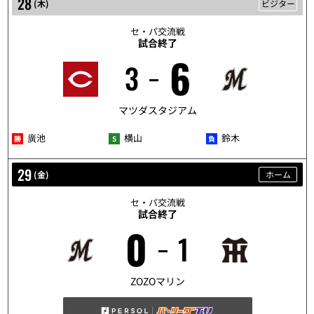
28
(
木
)
ビジター
セ・パ交流戦
試合終了
6
3
5/28
マツダスタジアム
廣池
横山
鈴木
29
(
金
)
ホーム
セ・パ交流戦
試合終了
0
1
5/29
ZOZOマリン