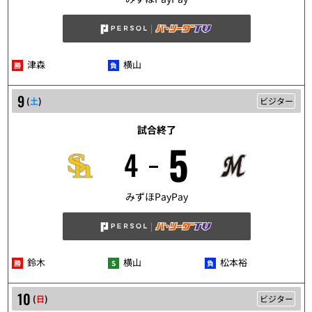
津森
横山
9
(
土
)
ビジター
試合終了
5
4
5/9
みずほPayPay
鈴木
横山
松本裕
10
(
日
)
ビジター