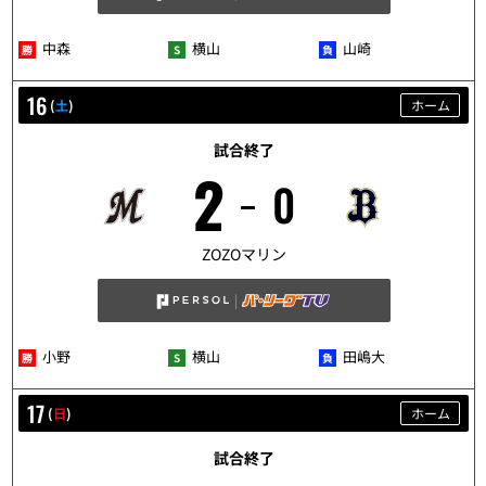
中森
横山
山崎
16
(
土
)
ホーム
試合終了
2
0
5/16
ZOZOマリン
小野
横山
田嶋大
17
(
日
)
ホーム
試合終了