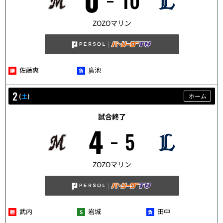
10
5/1
ZOZOマリン
佐藤爽
廣池
2
(
土
)
ホーム
試合終了
4
5
5/2
ZOZOマリン
武内
岩城
田中