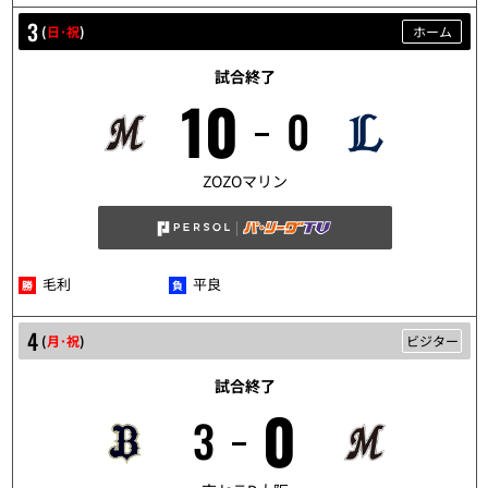
3
(
日･祝
)
ホーム
試合終了
10
0
5/3
ZOZOマリン
毛利
平良
4
(
月･祝
)
ビジター
試合終了
0
3
5/4