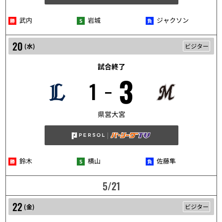
武内
岩城
ジャクソン
20
(
水
)
ビジター
試合終了
3
1
5/20
県営大宮
鈴木
横山
佐藤隼
5/21
22
(
金
)
ビジター