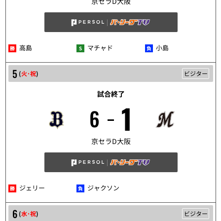
京セラD大阪
高島
マチャド
小島
5
(
火･祝
)
ビジター
試合終了
1
6
5/5
京セラD大阪
ジェリー
ジャクソン
6
(
水･祝
)
ビジター