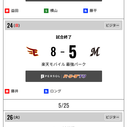
益田
横山
藤平
24
(
日
)
ビジター
試合終了
5
8
5/24
楽天モバイル 最強パーク
藤井
ロング
5/25
26
(
火
)
ビジター