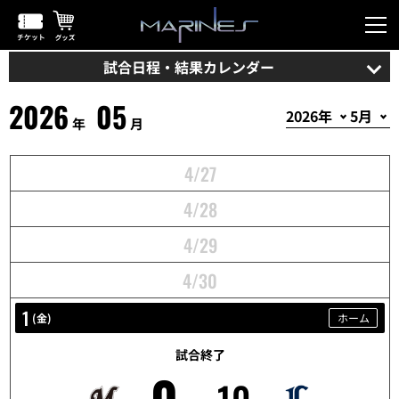
試合日程・結果カレンダー
2026
05
年
月
4/27
4/28
4/29
4/30
1
(
金
)
ホーム
試合終了
0