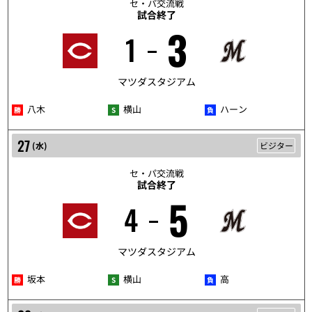
セ・パ交流戦
試合終了
3
1
5/26
マツダスタジアム
八木
横山
ハーン
27
(
水
)
ビジター
セ・パ交流戦
試合終了
5
4
5/27
マツダスタジアム
坂本
横山
高