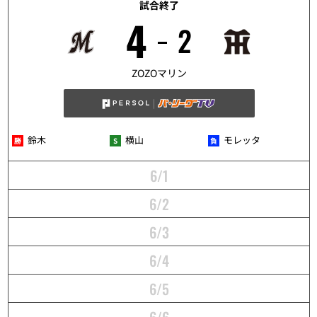
試合終了
4
2
5/31
ZOZOマリン
鈴木
横山
モレッタ
6/1
6/2
6/3
6/4
6/5
6/6