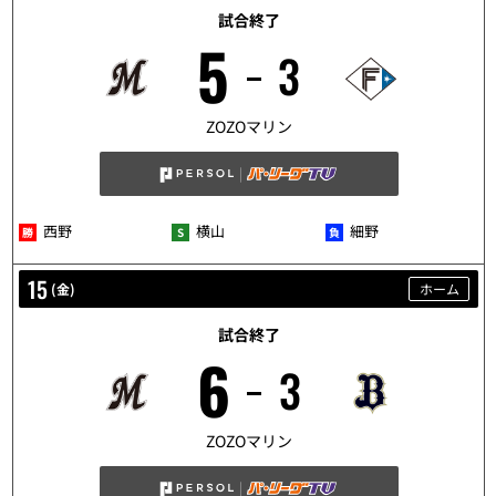
試合終了
5
3
5/14
ZOZOマリン
西野
横山
細野
15
(
金
)
ホーム
試合終了
6
3
5/15
ZOZOマリン