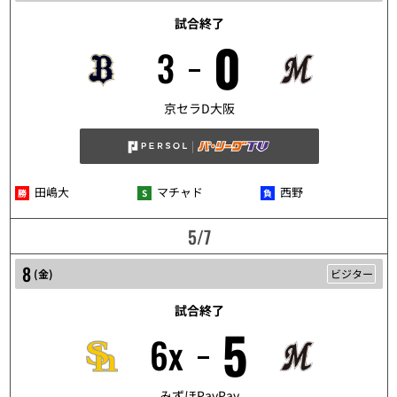
試合終了
0
3
5/6
京セラD大阪
田嶋大
マチャド
西野
5/7
8
(
金
)
ビジター
試合終了
5
6x
5/8
みずほPayPay