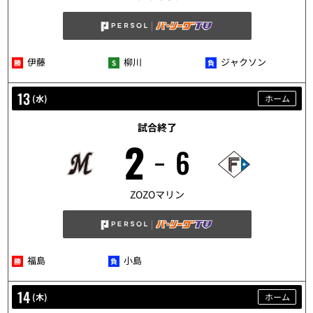
伊藤
柳川
ジャクソン
13
(
水
)
ホーム
試合終了
2
6
5/13
ZOZOマリン
福島
小島
14
(
木
)
ホーム