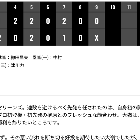
3
4
5
6
7
8
9
10
11
1
2
2
0
2
0
0
2
0
2
0
1
0
X
】球審：栁田昌夫 塁審(一)：中村
(三)：津川力
マリーンズ。連敗を避けるべく先発を任されたのは、自身初の
プロ初登板・初先発の榊原とのフレッシュな顔合わせ。大嶺は
勝利を飾りたいところです。
かず。その悪い流れを断ち切る好投を期待したい大嶺でしたが