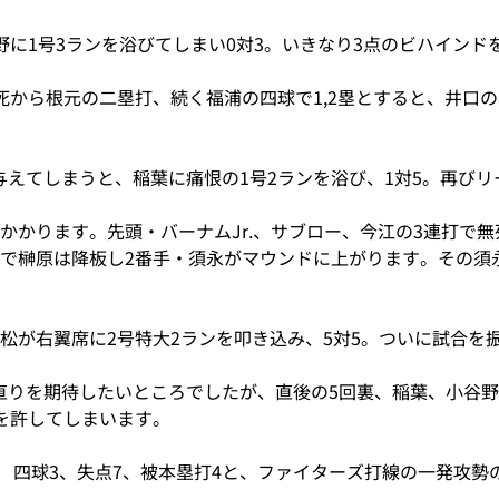
野に1号3ランを浴びてしまい0対3。いきなり3点のビハインド
死から根元の二塁打、続く福浦の四球で1,2塁とすると、井口
えてしまうと、稲葉に痛恨の1号2ランを浴び、1対5。再び
かかります。先頭・バーナムJr.、サブロー、今江の3連打で
で榊原は降板し2番手・須永がマウンドに上がります。その須永
松が右翼席に2号特大2ランを叩き込み、5対5。ついに試合を
直りを期待したいところでしたが、直後の5回裏、稲葉、小谷野
を許してしまいます。
振3、 四球3、失点7、被本塁打4と、ファイターズ打線の一発攻