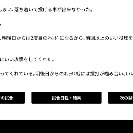
てしまい､落ち着いて投げる事が出来なかった｡
｡
明後日からは2度目のﾏｳﾝﾄﾞになるから､前回以上のいい投球
ずにいい攻撃をしてくれた｡
ってくれている｡明後日からのｵﾘｯｸｽ戦には投打が噛み合い､い
前の試合
試合日程・結果
次の試