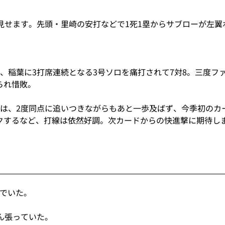
見せます。先頭・里崎の安打などで1死1塁からサブローが左翼
、稲葉に3打席連続となる3号ソロを痛打されて7対8。三度フ
られ惜敗。
戦は、2度同点に追いつきながらもあと一歩及ばず、今季初のカ
クするなど、打線は依然好調。次カードからの快進撃に期待し
んでいた｡
ん張っていた｡