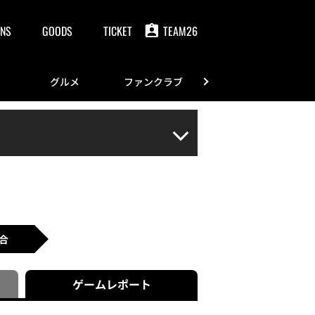
NS
GOODS
TICKET
TEAM26
グルメ
ファンクラブ
FANS
合
ゲーム
レポート