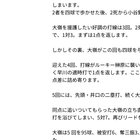
しまいます。
2者を四球で歩かせた後、2死から小谷
大嶺を援護したい好調の打線は3回。2
で、1対3。まずは1点を返します。
しかしその裏、大嶺がこの回も四球を与
迎えた4回、打線がルーキー榊原に襲い
く早川の適時打で1点を返します。ここ
点差に詰め寄ります。
5回には、先頭・井口の二塁打、続く大
同点に追いついてもらった大嶺の立ち
打を浴びてしまい、5対7。再びリード
大嶺は5 回を95球、被安打6、奪三
た。