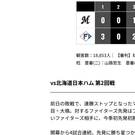
1
2
0
0
3
0
観客数：18,853人｜ 【審判
稔 塁審(二)：山路哲生 塁審
vs北海道日本ハム 第2回戦
前日の敗戦で、連勝ストップとなった
目・大嶺。対するファイターズ先発は
いファイターズ相手に、今季初先発初
開幕から4試合連続、先発に勝ち星つ