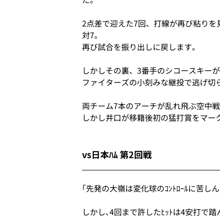
2点差で迎えた7回、打線が再び粘りを
対7。
再び試合を振り出しに戻します。
しかしその裏、3番手のシコースキーが
ファイターズの小刻みな継投で逃げ切
両チーム7本のアーチが乱れ飛ぶ空中
しかし井口が移籍後初の猛打賞をマー
vs日本ﾊﾑ 第2回戦
｢先発の大嶺は変化球のｺﾝﾄﾛｰﾙに苦し
しかし､4回まで許したﾋｯﾄは4安打で踏