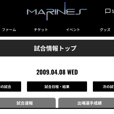
S
ファーム
チケット
イベント
グッズ
試合情報トップ
2009.04.08 WED
前の試合
試合日程・結果
次の試
試合速報
出場選手
成績