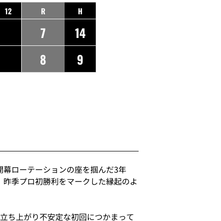
12
R
H
7
14
8
9
開幕ローテーションの座を掴んだ3年
、昨季プロ初勝利をマークした縁起のよ
、立ち上がり不安定な初回につかまって