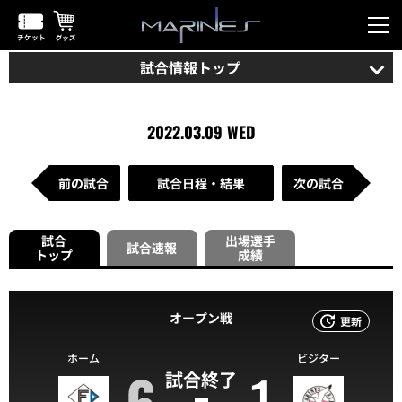
試合情報トップ
2022.03.09 WED
前の試合
試合日程・結果
次の試合
試合
出場選手
試合速報
トップ
成績
オープン戦
更新
ホーム
ビジター
6
1
試合終了