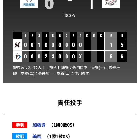
鎌スタ
1
2
3
4
5
6
7
8
9
10
11
12
R
H
0
0
1
0
0
0
0
0
0
1
5
0
0
0
2
4
0
0
0
X
6
6
観客数：2,172人｜ 【審判】球審：
牧田匡平
塁審(一)：
森健次
郎
塁審(二)：
長井功一
塁審(三)：
市川貴之
責任投手
勝利
加藤貴
（1勝0敗0S）
敗戦
美馬
（1勝1敗0S）