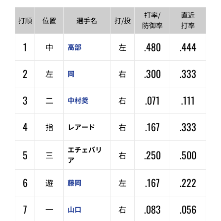
打率/
直近
打順
位置
選手名
打/投
防御率
打率
1
.480
.444
中
左
高部
2
.300
.333
左
右
岡
3
.071
.111
二
右
中村奨
4
.167
.333
指
右
レアード
エチェバリ
5
.250
.500
三
右
ア
6
.167
.222
遊
左
藤岡
7
.083
.056
一
右
山口