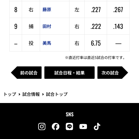
8
.227
.267
右
左
藤原
9
.222
.143
捕
右
田村
–
6.75
—
投
右
美馬
※直近打率は直近5試合の打率です。
前の試合
試合日程・結果
次の試合
トップ
試合情報
試合トップ
SNS