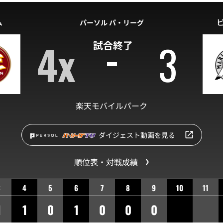
ム
パーソル パ・リーグ
4x
3
試合終了
楽天モバイルパーク
ダイジェスト動画を見る
順位表・対戦成績
3
4
5
6
7
8
9
10
11
1
1
0
1
0
0
0