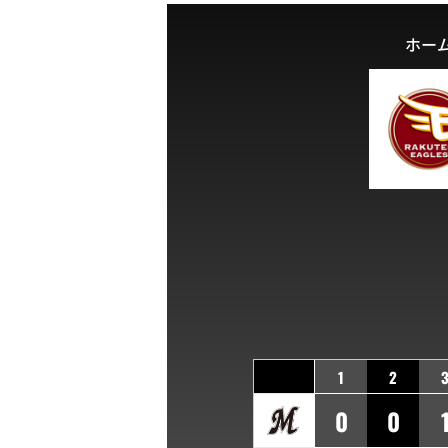
ホー
1
2
0
0