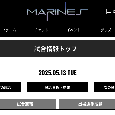
S
ファーム
チケット
イベント
グッズ
試合情報トップ
2025.05.13 TUE
前の試合
試合日程・結果
次の試
試合速報
出場選手
成績