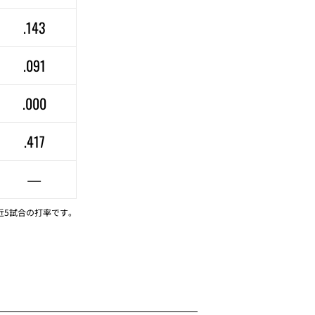
.143
.091
.000
.417
—
近5試合の打率です。