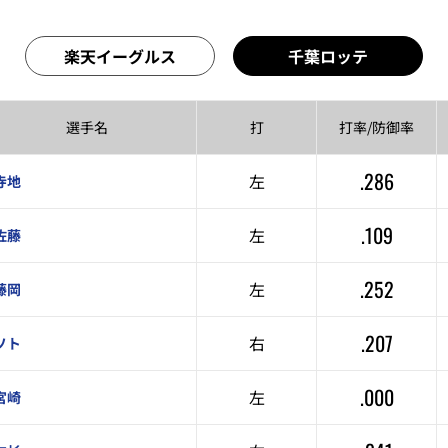
楽天イーグルス
千葉ロッテ
選手名
打
打率/
防御率
.286
左
寺地
.109
左
佐藤
.252
左
藤岡
.207
右
ソト
.000
左
宮崎