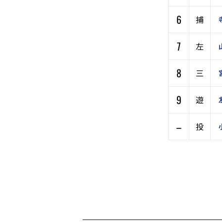
6
捕
7
左
8
三
9
遊
–
投