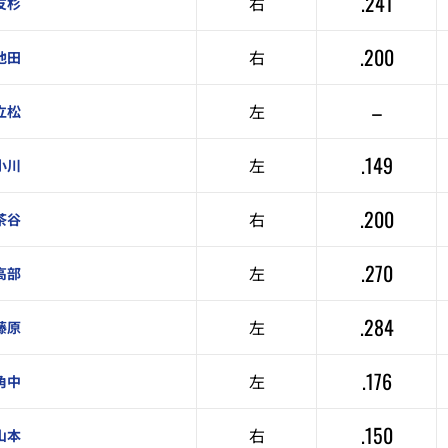
.241
右
友杉
.200
右
池田
–
左
立松
.149
左
小川
.200
右
茶谷
.270
左
高部
.284
左
藤原
.176
左
角中
.150
右
山本