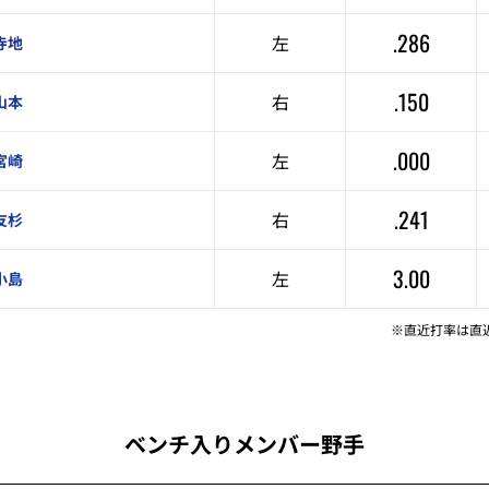
.286
左
寺地
.150
右
山本
.000
左
宮崎
.241
右
友杉
3.00
左
小島
※直近打率は直
ベンチ入りメンバー野手