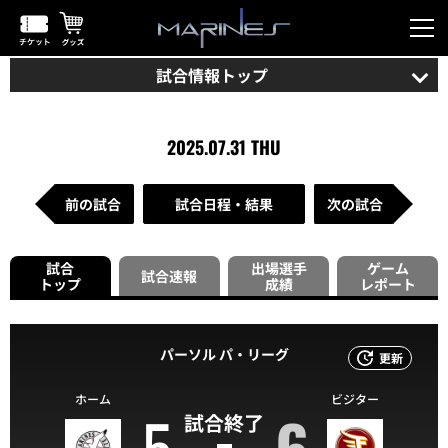
試合情報トップ
2025.07.31 THU
前の試合
試合日程・結果
次の試合
試合
出場選手
ゲーム
試合速報
トップ
成績
レポート
パーソル パ・リーグ
更新
ホーム
ビジター
5
6
試合終了