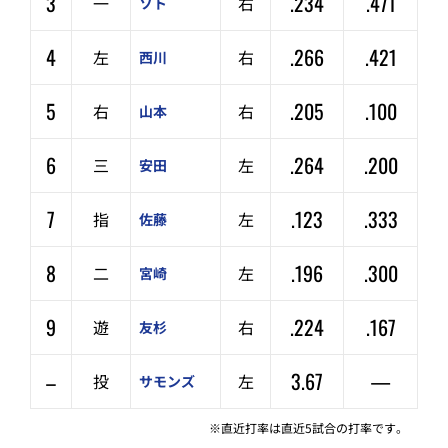
3
.234
.471
一
右
ソト
4
.266
.421
左
右
西川
5
.205
.100
右
右
山本
6
.264
.200
三
左
安田
7
.123
.333
指
左
佐藤
8
.196
.300
二
左
宮崎
9
.224
.167
遊
右
友杉
–
3.67
—
投
左
サモンズ
※直近打率は直近5試合の打率です。