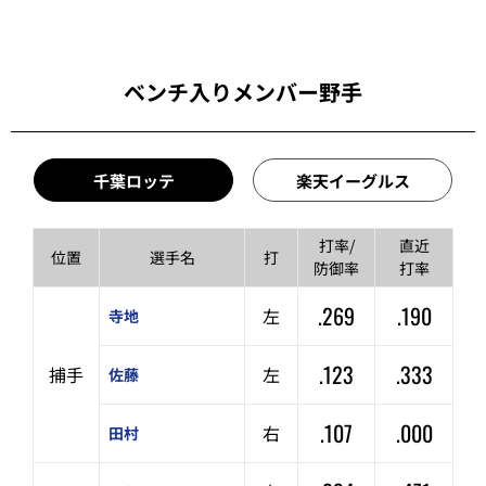
ベンチ入りメンバー野手
千葉ロッテ
楽天イーグルス
打率/
直近
位置
選手名
打
防御率
打率
.269
.190
左
寺地
.123
.333
捕手
左
佐藤
.107
.000
右
田村