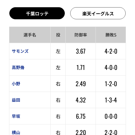
千葉ロッテ
楽天イーグルス
選手名
投
防御率
勝敗S
3.67
4-2-0
左
サモンズ
1.71
4-0-0
左
高野脩
2.49
1-2-0
右
小野
4.32
1-3-4
右
益田
6.75
0-0-0
右
早坂
2.20
2-2-0
右
横山