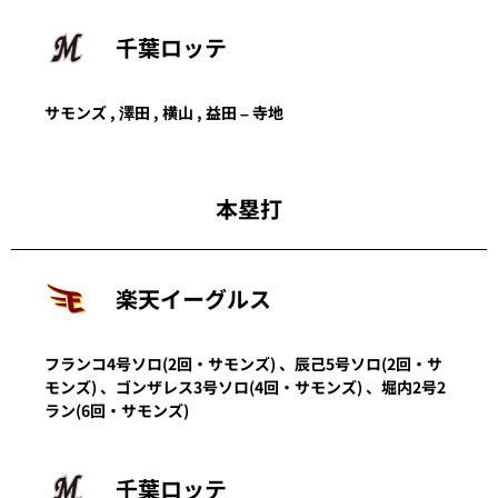
千葉ロッテ
サモンズ
,
澤田
,
横山
,
益田
–
寺地
本塁打
楽天イーグルス
フランコ
4号ソロ
(2回・
サモンズ
)
、
辰己
5号ソロ
(2回・
サ
モンズ
)
、
ゴンザレス
3号ソロ
(4回・
サモンズ
)
、
堀内
2号2
ラン
(6回・
サモンズ
)
千葉ロッテ