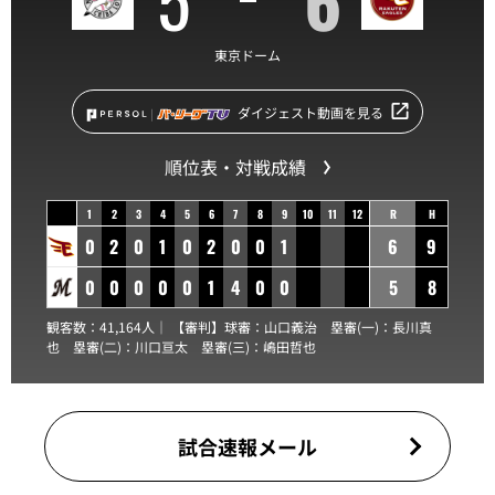
東京ドーム
ダイジェスト動画を見る
順位表・対戦成績
1
2
3
4
5
6
7
8
9
10
11
12
R
H
0
2
0
1
0
2
0
0
1
6
9
0
0
0
0
0
1
4
0
0
5
8
観客数：41,164人｜ 【審判】球審：
山口義治
塁審(一)：
長川真
也
塁審(二)：
川口亘太
塁審(三)：
嶋田哲也
試合速報メール