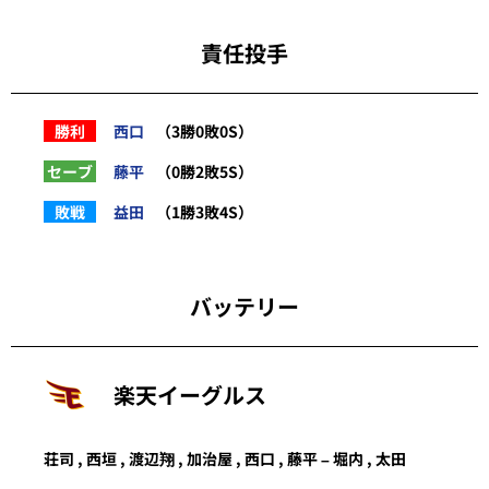
責任投手
勝利
西口
（3勝0敗0S）
セーブ
藤平
（0勝2敗5S）
敗戦
益田
（1勝3敗4S）
バッテリー
楽天イーグルス
荘司
,
西垣
,
渡辺翔
,
加治屋
,
西口
,
藤平
–
堀内
,
太田