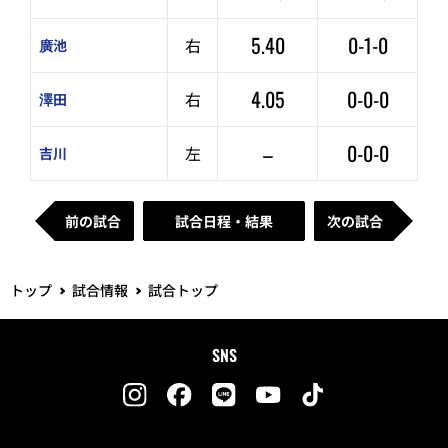
5.40
0-1-0
右
廣池
4.05
0-0-0
右
澤田
–
0-0-0
左
吉川
前の試合
試合日程・結果
次の試合
トップ
試合情報
試合トップ
SNS