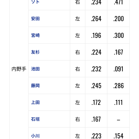
.234
.471
右
ソト
.264
.200
左
安田
.196
.300
左
宮崎
.224
.167
右
友杉
.232
.091
内野手
右
池田
.245
.286
左
藤岡
.172
.111
左
上田
.167
–
右
石垣
.223
.154
左
小川