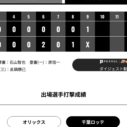
3
4
5
6
7
8
9
10
11
0
0
0
0
0
0
1
0
0
0
2
0
1
X
球審：
石山智也
塁審(一)：
原信一
ダイジェスト
三)：
眞鍋勝已
出場選手打撃成績
オリックス
千葉ロッテ