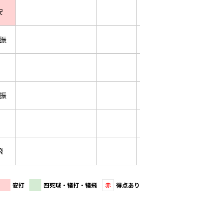
安
振
振
飛
安打
四死球・犠打・犠飛
赤
得点あり