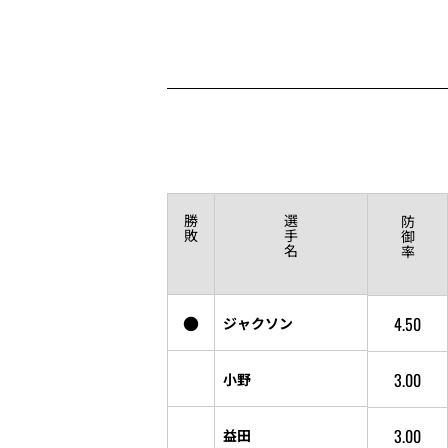
勝
選
防
敗
手
御
名
率
●
4.50
ジャクソン
3.00
小野
3.00
益田