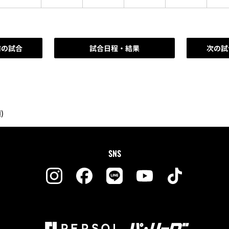
前の試合
試合日程・結果
次の試
)
SNS