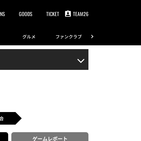
NS
GOODS
TICKET
TEAM26
グルメ
ファンクラブ
FANS
合
ゲーム
レポート