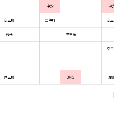
中安
中
空三振
二併打
空三
右飛
空三振
空三
見三振
遊安
左