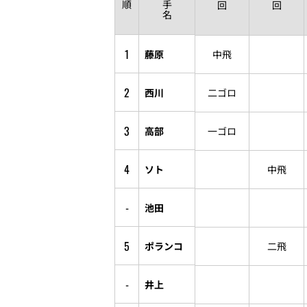
順
手
回
回
名
1
藤原
中飛
2
西川
二ゴロ
3
高部
一ゴロ
4
ソト
中飛
-
池田
5
ポランコ
二飛
-
井上