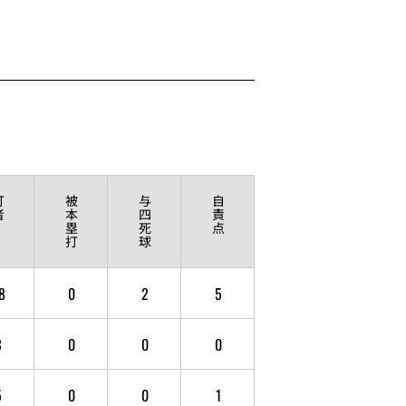
打
被
与
自
者
本
四
責
塁
死
点
打
球
8
0
2
5
3
0
0
0
5
0
0
1