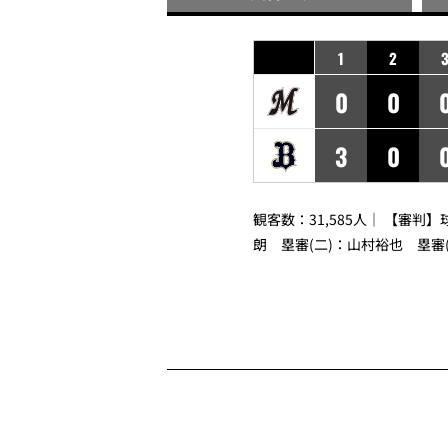
1
2
0
0
3
0
観客数：31,585人｜ 【審判】
朗
塁審(二)：
山村裕也
塁審(