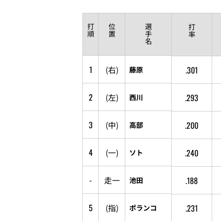
打
位
選
打
順
置
手
率
名
1
(
右
)
.301
藤原
2
(
左
)
.293
西川
3
(
中
)
.200
高部
4
(
一
)
.240
ソト
-
走
一
.188
池田
5
(
指
)
.231
ポランコ