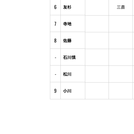
6
友杉
三直
7
寺地
8
佐藤
-
石川慎
-
松川
9
小川