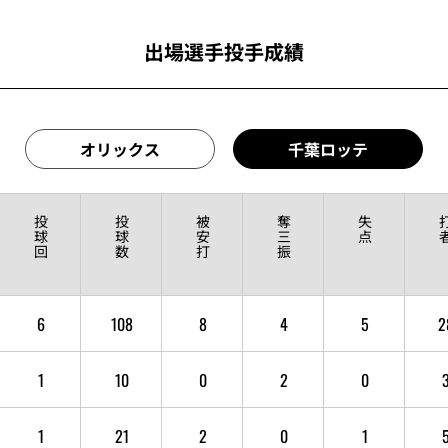
出場選手投手成績
オリックス
千葉ロッテ
投
投
被
奪
失
球
球
安
三
点
回
数
打
振
6
108
8
4
5
2
1
10
0
2
0
1
21
2
0
1