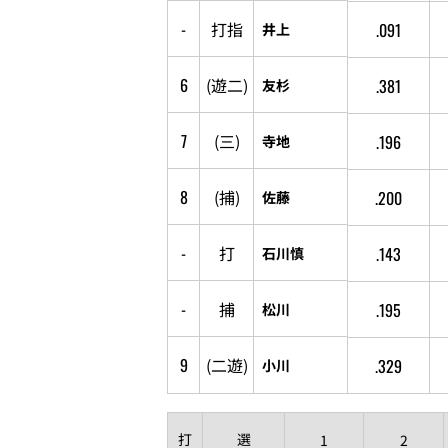
-
打
指
.091
井上
6
(
遊
二
)
.381
友杉
7
(
三
)
.196
寺地
8
(
捕
)
.200
佐藤
-
打
.143
石川慎
-
捕
.195
松川
9
(
二
遊
)
.329
小川
打
選
1
2