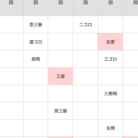
回
回
回
回
回
回
空三振
二ゴロ
遊ゴロ
左安
投飛
三ゴロ
三安
三邪飛
見三振
左飛