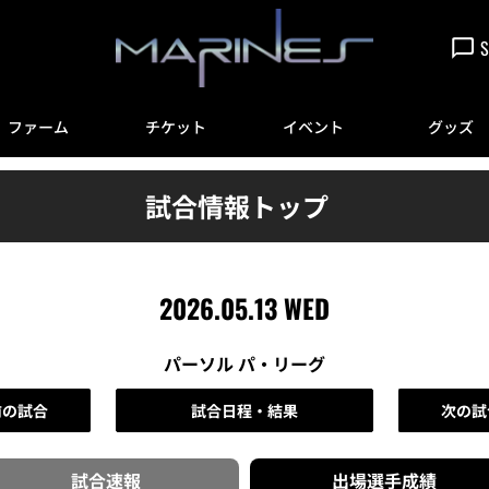
S
ファーム
チケット
イベント
グッズ
試合情報トップ
2026.05.13 WED
パーソル パ・リーグ
前の試合
試合日程・結果
次の試
試合速報
出場選手
成績