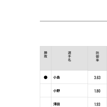
勝
選
防
敗
手
御
名
率
●
3.63
小島
1.80
小野
1.93
澤田