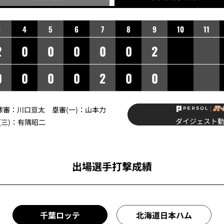
3
4
5
6
7
8
9
10
11
2
0
0
0
0
0
2
0
0
0
0
2
0
0
球審：
川口亘太
塁審(一)：
山本力
ダイジェスト
三)：
有隅昭二
出場選手打撃成績
千葉ロッテ
北海道日本ハム