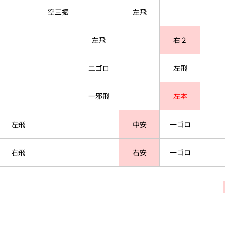
空三振
左飛
左飛
右２
二ゴロ
左飛
一邪飛
左本
左飛
中安
一ゴロ
右飛
右安
一ゴロ