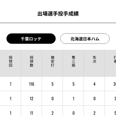
出場選手投手成績
千葉ロッテ
北海道日本ハム
投
投
被
奪
失
球
球
安
三
点
回
数
打
振
7
116
5
5
4
3
1
12
0
1
0
1
11
2
0
2