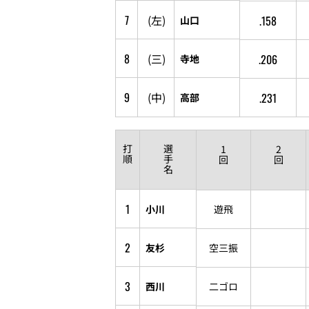
7
(
左
)
.158
山口
8
(
三
)
.206
寺地
9
(
中
)
.231
高部
打
選
1
2
順
手
回
回
名
1
小川
遊飛
2
友杉
空三振
3
西川
二ゴロ