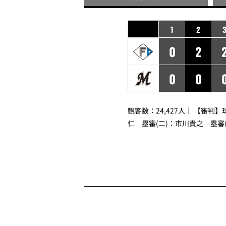
1
2
0
2
0
0
観客数：24,427人｜ 【審判】
仁
塁審(二)：
市川貴之
塁審(