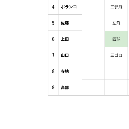
4
ポランコ
三邪飛
5
佐藤
左飛
6
上田
四球
7
山口
三ゴロ
8
寺地
9
高部