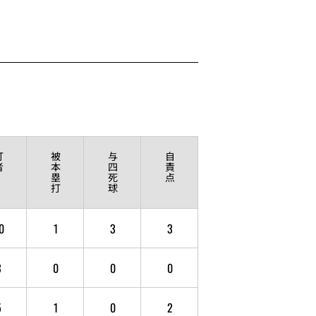
打
被
与
自
者
本
四
責
塁
死
点
打
球
0
1
3
3
3
0
0
0
5
1
0
2