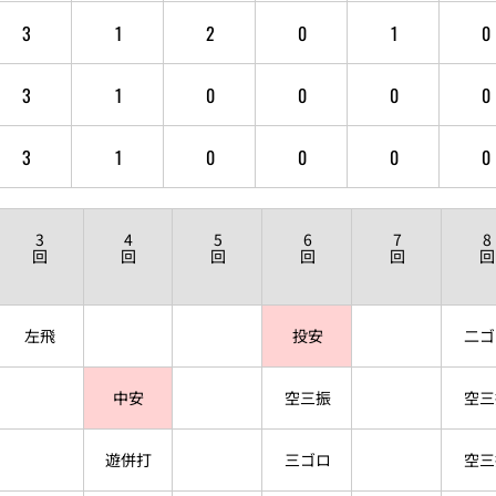
3
1
2
0
1
0
3
1
0
0
0
0
3
1
0
0
0
0
3
4
5
6
7
8
回
回
回
回
回
回
左飛
投安
二ゴ
中安
空三振
空三
遊併打
三ゴロ
空三