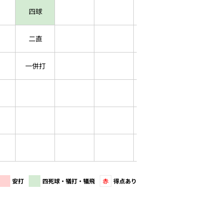
四球
二直
一併打
安打
四死球・犠打・犠飛
赤
得点あり