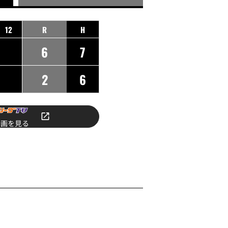
12
R
H
6
7
2
6
動画を見る