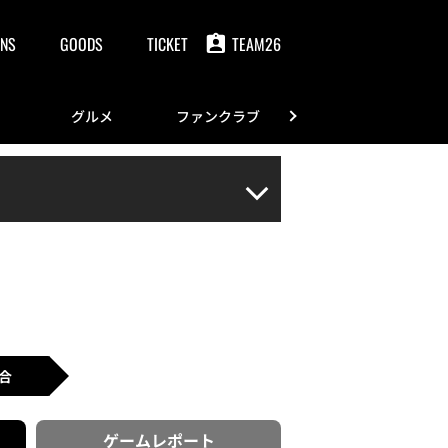
NS
GOODS
TICKET
TEAM26
グルメ
ファンクラブ
FANS
合
ゲーム
レポート