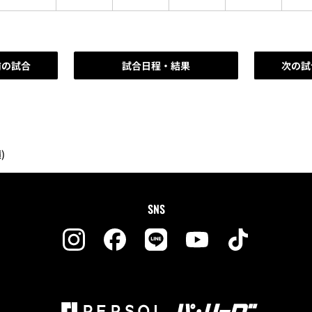
前の試合
試合日程・結果
次の試
)
SNS