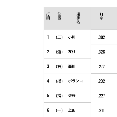
打
位
選
打
順
置
手
率
名
1
(
二
)
.302
小川
2
(
遊
)
.326
友杉
3
(
右
)
.272
西川
4
(
指
)
.232
ポランコ
5
(
捕
)
.227
佐藤
6
(
一
)
.211
上田