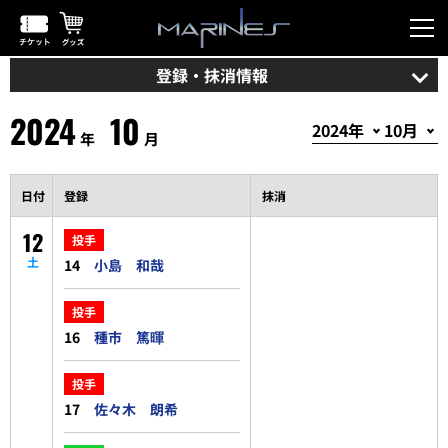
登録・抹消情報
2024
10
年
月
日付
登録
抹消
12
投手
土
14
小島 和哉
投手
16
種市 篤暉
投手
17
佐々木 朗希