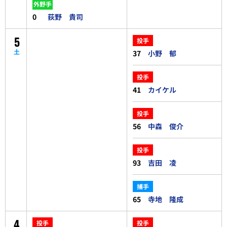
外野手
0
荻野 貴司
5
投手
土
37
小野 郁
投手
41
カイケル
投手
56
中森 俊介
投手
93
吉田 凌
捕手
65
寺地 隆成
4
投手
投手