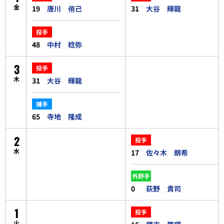
金
19
唐川 侑己
31
大谷 輝龍
投手
48
中村 稔弥
3
投手
木
31
大谷 輝龍
捕手
65
寺地 隆成
2
投手
水
17
佐々木 朗希
外野手
0
荻野 貴司
1
投手
火