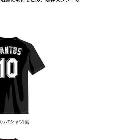
カムTシャツ[裏]