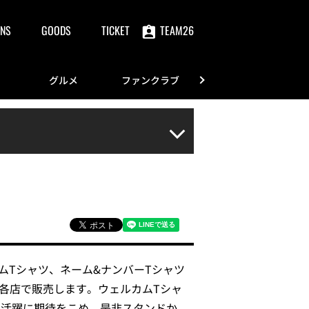
NS
GOODS
TICKET
TEAM26
グルメ
ファンクラブ
FANS
ムTシャツ、ネーム&ナンバーTシャツ
トア各店で販売します。ウェルカムTシャ
る活躍に期待をこめ、是非スタンドか