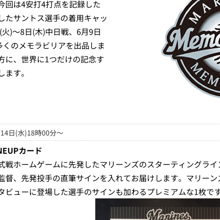
今回は4安打4打点を記録した
したサントス選手の着用キャッ
(火)～8日(木)中日戦、6月9日
など多くのメモラビリアを出品しま
方に、世界に1つだけの記念す
します。
14日(水)18時00分～
INEUPカード
式戦ホームゲームに先発したマリーンズのスターティングライ
監督、先発投手の直筆サインを入れてお届けします。マリーン
タビューに登場した選手のサインも加わるプレミアムな1枚で