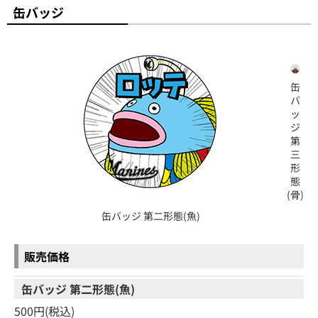
缶バッジ
缶
バ
ッ
ジ
第
三
形
態
(骨)
缶バッジ 第二形態(魚)
販売価格
缶バッジ 第二形態(魚)
500円(税込)