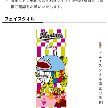
接ご確認をお願いいたします。
フェイスタオル
フ
ェ
イ
ス
タ
オ
ル
第
三
形
態
(骨)