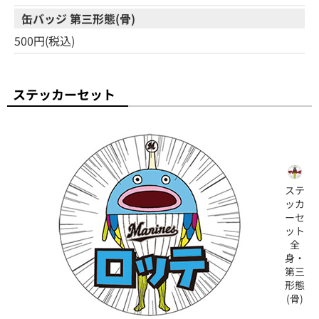
缶バッジ 第三形態(骨)
500円(税込)
ステッカーセット
ステ
ッカ
ーセ
ット
全
身・
第三
形態
(骨)