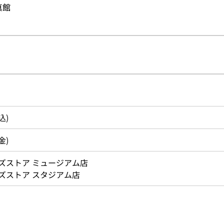
真館
」
込)
金)
ズストア ミュージアム店
ズストア スタジアム店