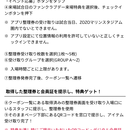
「イベント応募」ボタンをタップ
④来場試合日のファンクラブデー来場特典を選択後、チェックイ
ンボタンを押下
※
アプリ整理券の受け取りは試合当日、ZOZOマリンスタジアム
圏内でないとできません。
※
アプリ設定にて位置情報の利用を許可していないと正しくチェ
ックインできません。
⑤整理券受け取り枚数を選択(1枚～5枚)
⑥受け取りグループを選択(GROUP A～Z)
※
入場時間ごとに上限があります。
⑦整理券発券完了後、クーポン一覧へ遷移
取得した整理券と会員証を提示し、特典ゲット！
⑧クーポン一覧にある取得済みの整理券画面を受け取り入場口に
いるスタッフに提示し、整理券を使用
⑨そのままページ下部にあるQRコードを窓口で提示し、アイテム
受け取り完了！
※
特典お渡し時にご提示いただいたQRコード・デジタル会員証