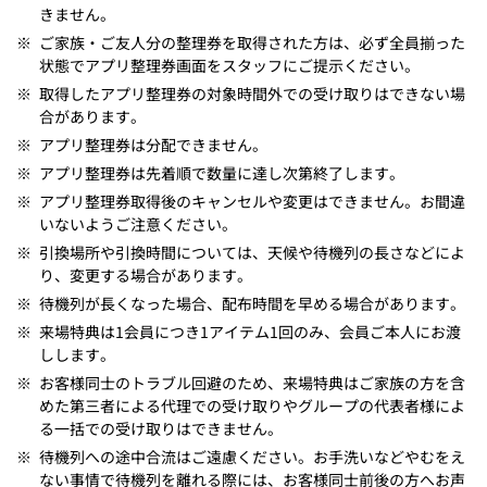
きません。
※
ご家族・ご友人分の整理券を取得された方は、必ず全員揃った
状態でアプリ整理券画面をスタッフにご提示ください。
※
取得したアプリ整理券の対象時間外での受け取りはできない場
合があります。
※
アプリ整理券は分配できません。
※
アプリ整理券は先着順で数量に達し次第終了します。
※
アプリ整理券取得後のキャンセルや変更はできません。お間違
いないようご注意ください。
※
引換場所や引換時間については、天候や待機列の長さなどによ
り、変更する場合があります。
※
待機列が長くなった場合、配布時間を早める場合があります。
※
来場特典は1会員につき1アイテム1回のみ、会員ご本人にお渡
しします。
※
お客様同士のトラブル回避のため、来場特典はご家族の方を含
めた第三者による代理での受け取りやグループの代表者様によ
る一括での受け取りはできません。
※
待機列への途中合流はご遠慮ください。お手洗いなどやむをえ
ない事情で待機列を離れる際には、お客様同士前後の方へお声