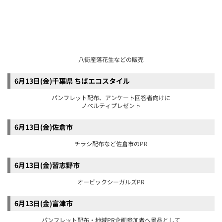
6月13日(金)習志野市
オービックシーガルズPR
6月13日(金)富津市
パンフレット配布・地域PR企画参加者へ景品として
ノベルティをプレゼント。キッチンカー出店。
6月14日(土)～15(日)館山市
アンケート回答やSNSフォローでノベルティをプレゼント
6月14日(土)成田市
成田市で開催されるイベントPR
6月14日(土)旭市
観光PRパンフレット・ポスター設置
6月14日(土)神崎町