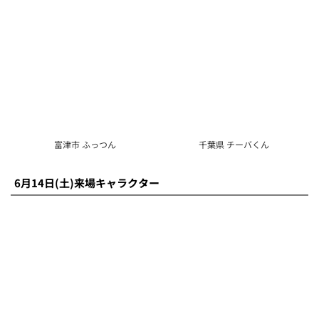
成田市 うなりくん
旭市 あさピー
君津市 きみぴょん
匝瑳市