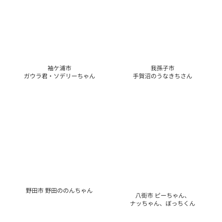
野田市 野田ののんちゃん
八街市 ピーちゃん、
ナッちゃん、ぼっちくん
富津市 ふっつん
千葉県 チーバくん
6月14日(土)来場キャラクター