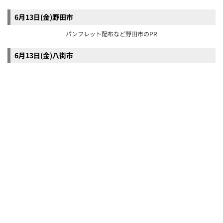
八街産落花生などの販売
6月13日(金)千葉県 ちばエコスタイル
パンフレット配布、アンケート回答者向けに
ノベルティプレゼント
6月13日(金)佐倉市
チラシ配布など佐倉市のPR