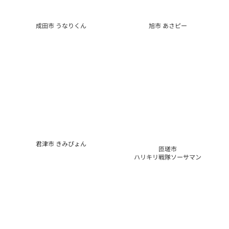
ハリキリ戦隊ソーサマン
館山市 ダッペエ
千葉県 チーバくん
6月15日(日)来場キャラクター