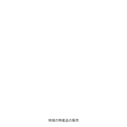
地域の特産品の販売
6月14日(土)匝瑳市
観光PR、ワークショップの実施
6月14日(土)南房総市