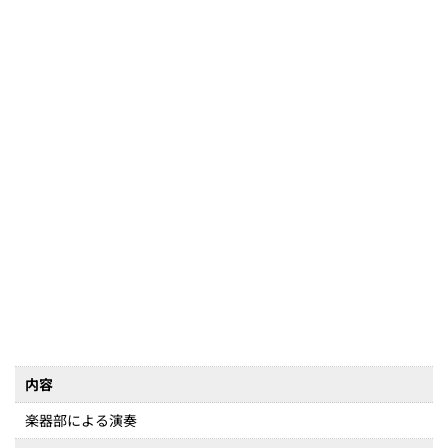
内容
楽器部による演奏
時間
11時45分～12時00分頃(予定)
6月14日(土)ソロシンガー SOW(匝瑳市)