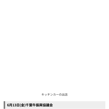
キッチンカーの出店
6月13日(金)千葉牛振興協議会
6月13日(金)野田市
パンフレット配布など野田市のPR
6月13日(金)八街市