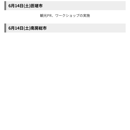
房州うちわ販売、観光PR
6月14日(土)君津市
観光パンフレット配布、アンケート回答者向けに
先着プレゼント。キッチンカー出店
6月15日(日)鴨川市