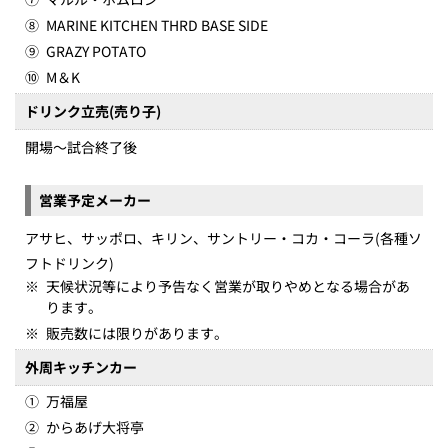
⑧
MARINE KITCHEN THRD BASE SIDE
⑨
GRAZY POTATO
⑩
M＆K
ドリンク立売(売り子)
開場～試合終了後
営業予定メーカー
アサヒ、サッポロ、キリン、サントリー・コカ・コーラ(各種ソ
フトドリンク)
※
天候状況等により予告なく営業が取りやめとなる場合があ
ります。
※
販売数には限りがあります。
外周キッチンカー
①
万福屋
②
からあげ大将亭