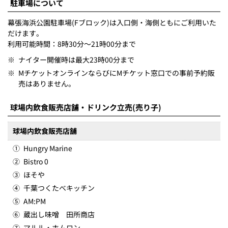
駐車場について
幕張海浜公園駐車場(Fブロック)は入口側・海側ともにご利用いた
だけます。
利用可能時間：8時30分～21時00分まで
※
ナイター開催時は最大23時00分まで
※
MチケットオンラインならびにMチケット窓口での事前予約販
売はありません。
球場内飲食販売店舗・ドリンク立売(売り子)
球場内飲食販売店舗
①
Hungry Marine
②
Bistro 0
③
ほそや
④
千葉つくたべキッチン
⑤
AM:PM
⑥
蔵出し味噌 田所商店
⑦
マルル・ホムロン