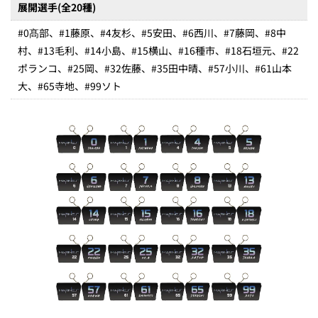
展開選手(全20種)
#0髙部、#1藤原、#4友杉、#5安田、#6西川、#7藤岡、#8中
村、#13毛利、#14小島、#15横山、#16種市、#18石垣元、#22
ポランコ、#25岡、#32佐藤、#35田中晴、#57小川、#61山本
大、#65寺地、#99ソト