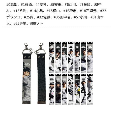
#0髙部、#1藤原、#4友杉、#5安田、#6西川、#7藤岡、#8中
村、#13毛利、#14小島、#15横山、#16種市、#18石垣元、#22
ポランコ、#25岡、#32佐藤、#35田中晴、#57小川、#61山本
大、#65寺地、#99ソト