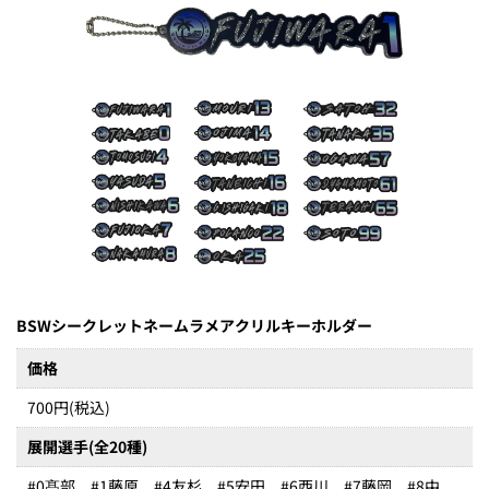
BSWシークレットネームラメアクリルキーホルダー
価格
700円(税込)
展開選手(全20種)
#0髙部、#1藤原、#4友杉、#5安田、#6西川、#7藤岡、#8中