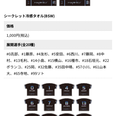
シークレット冷感タオル(BSW)
価格
1,000円(税込)
展開選手(全20種)
#0髙部、#1藤原、#4友杉、#5安田、#6西川、#7藤岡、#8中
村、#13毛利、#14小島、#15横山、#16種市、#18石垣元、#22
ポランコ、#25岡、#32佐藤、#35田中晴、#57小川、#61山本
大、#65寺地、#99ソト