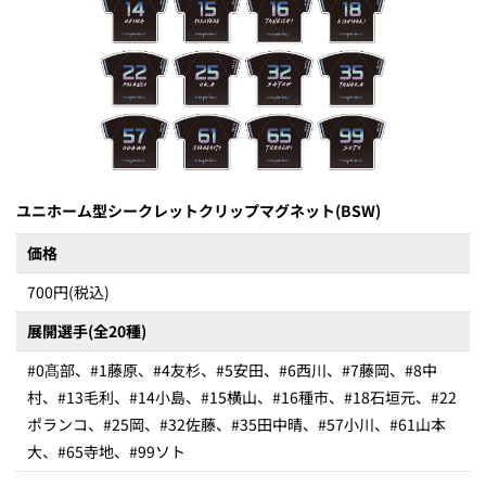
ユニホーム型シークレットクリップマグネット(BSW)
価格
700円(税込)
展開選手(全20種)
#0髙部、#1藤原、#4友杉、#5安田、#6西川、#7藤岡、#8中
村、#13毛利、#14小島、#15横山、#16種市、#18石垣元、#22
ポランコ、#25岡、#32佐藤、#35田中晴、#57小川、#61山本
大、#65寺地、#99ソト