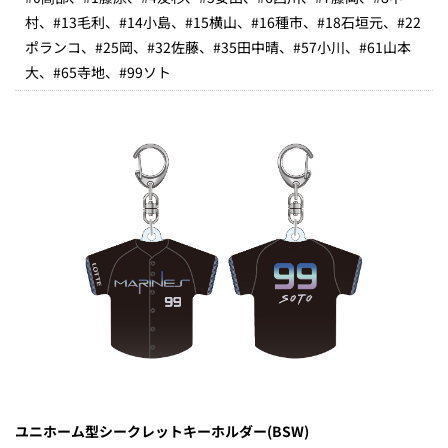
村、#13毛利、#14小島、#15横山、#16種市、#18石垣元、#22
ポランコ、#25岡、#32佐藤、#35田中晴、#57小川、#61山本
大、#65寺地、#99ソト
ユニホーム型シークレットキーホルダー(BSW)