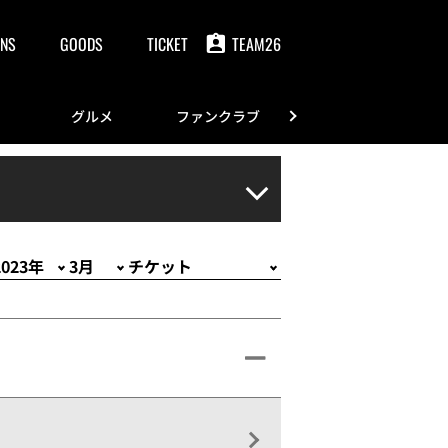
NS
GOODS
TICKET
TEAM26
グルメ
ファンクラブ
FANS