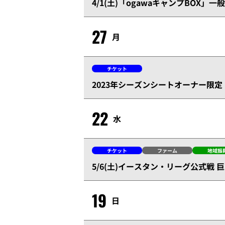
4/1(土)「ogawaキャンプBOX」
27
月
チケット
2023年シーズンシートオーナー限
22
水
チケット
ファーム
地域振
5/6(土)イースタン・リーグ公式戦
19
日