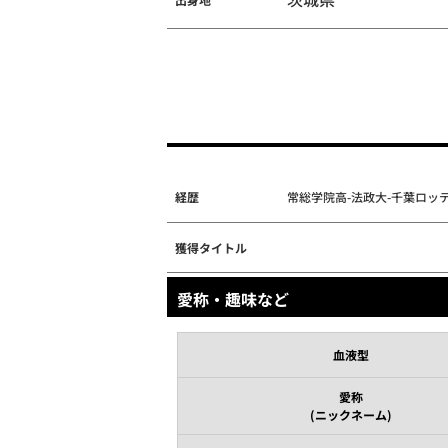
経歴
常総学院高-法政大-千葉ロッテ(
獲得タイトル
愛称・趣味など
血液型
愛称
(ニックネーム)