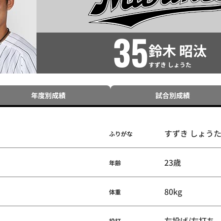
35
鈴木 昭汰
すずき しょうた
年度別成績
試合別成績
すずき しょう
ふりがな
23歳
年齢
80kg
体重
左投げ/左打ち
投打