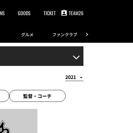
NS
GOODS
TICKET
TEAM26
グルメ
ファンクラブ
FANS
監督・
コーチ