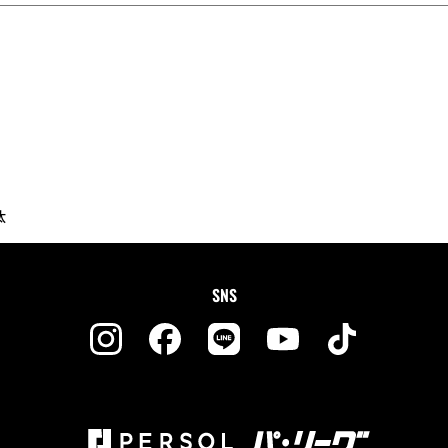
汰
SNS