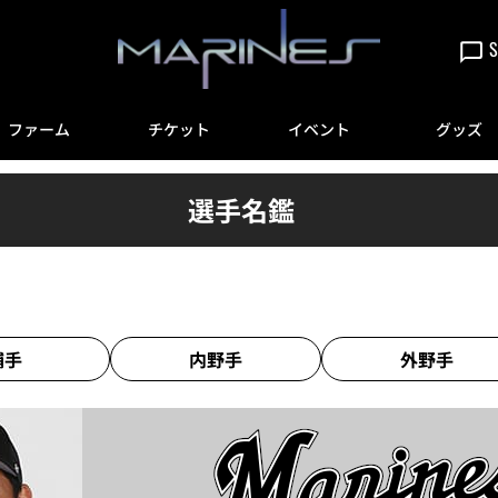
S
ファーム
チケット
イベント
グッズ
選手名鑑
捕手
内野手
外野手