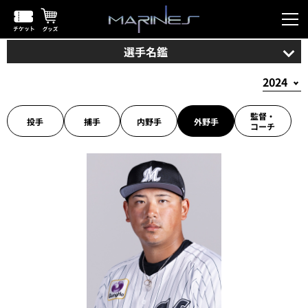
選手名鑑
監督・
投手
捕手
内野手
外野手
コーチ