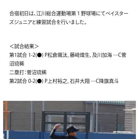
合宿初日は、江川総合運動場第１野球場にてベイスター
ズジュニアと練習試合を行いました。
＜試合結果＞
第1試合 1-2(●) P松倉颯汰，藤﨑煌生，及川加海 ―C菅
沼琉稀
二塁打：菅沼琉稀
第2試合 0-2(●) P上村裕之，石井大翔 ―C降旗真斗