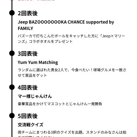
Yum Yum Matching
ランダムに選ばれた男女2人で、今食べたい！球場グルメを一致さ
せて賞品をゲット
4回表後
マー様じゃんけん
豪華賞品をかけてマスコットとじゃんけん一発勝負
5回表後
交流戦クイズ
両チームにまつわる3択のクイズを出題。スタンドのみなさんは拍
手で回答してください。
5回裏後
MARINES WAVE
お気に入りのタオルを使って、WAVE＆STOPの簡単な振り付けで
ダンス
6回表後
DASHMAN RACE