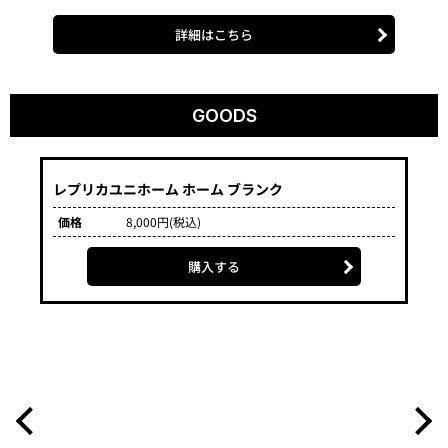
Mar
価
GOURMET