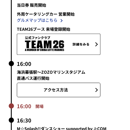
16:00
海浜幕張駅～ZOZOマリンスタジアム
直通バス運行開始
アクセス方法
16:00
開場
16:30
M☆Splash!!ダンスショー supported by J:COM
@球場外周ボールパークステージ
ステージイベント観覧ルールはこちら
巨人のマスコット「ジャビット」と公式マスコットガール「ヴィー
ナス」が出演！
17:15頃
Warm Up Show
試合観戦に役立つ様々なトピックをご紹介