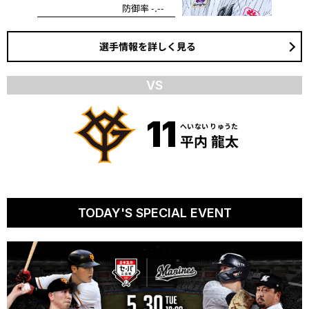
防御率 -.--
選手情報を詳しく見る
VS
11
へいない りゅうた
平内 龍太
TODAY'S SPECIAL EVENT