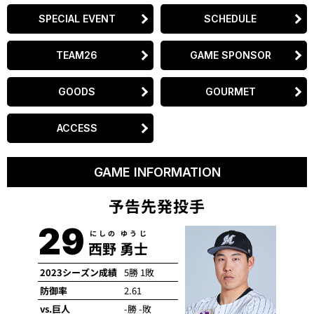
SPECIAL EVENT
SCHEDULE
TEAM26
GAME SPONSOR
GOODS
GOURMET
ACCESS
GAME INFORMATION
予告先発投手
29
にしの ゆうじ
西野 勇士
2023シーズン成績
5勝 1敗
防御率
2.61
vs.巨人
-勝 -敗