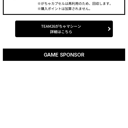
ご利用
1回300円(現金のみ)
※がちゃカプセルは再利用のため、回収します。
※購入ポイントは加算されません。
TEAM26がちゃマシーン
詳細はこちら
GAME SPONSOR
5月30日(火)巨人戦で、「ITbookホールディングス スペシャルナ
イター」を開催します。
当日のセレモニーとして、ITbookホールディングス株式会社・
前俊守代表取締役が始球式を務め、球場内ではITbookホールデ
ィングスグループのCMを放映します。
また、グループ会社の地盤調査・地盤改良を行う「株式会社サム