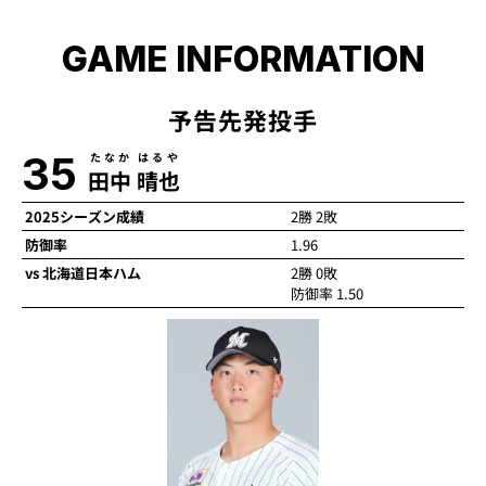
GAME INFORMATION
予告先発投手
35
たなか はるや
田中 晴也
2025シーズン成績
2勝 2敗
防御率
1.96
vs 北海道日本ハム
2勝 0敗
防御率 1.50