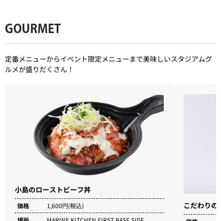
GOURMET
定番メニューからイベント限定メニューまで美味しいスタジアムグ
ルメが盛りだくさん！
小島のローストビーフ丼
こだわりの
価格
1,600円(税込)
場所
MARINE KITCHEN FIRST BASE SIDE