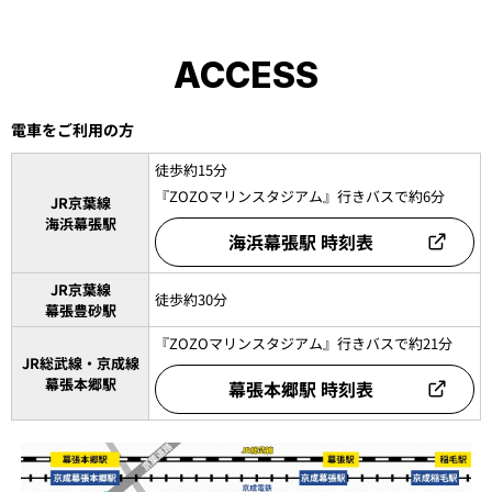
MARINES COLLECTION
当日アプリをダウンロードした上で、球場内で「MARINES APP」
からチェックインすると、球団公式電子トレカコレクション
「MARINES COLLECTION」の限定トレカパスワードを獲得できま
す。また、試合終了後の来場者限定アンケートへ回答していただ
くとリワードとして限定トレカをお渡し！
参加費はもちろん無料。 ぜひ「MARINES COLLECTION」に登録し
てください。