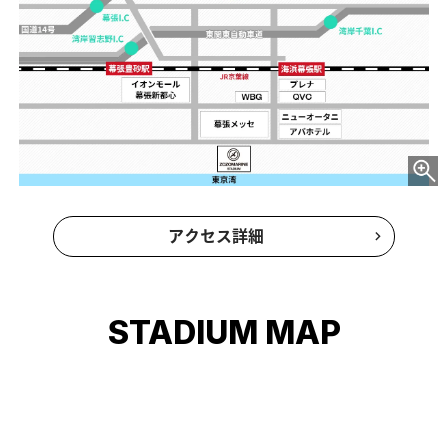
MARINES COLLECTION詳細を見る
Mメダル
「Mメダル」は誰でも利用可能。チェックインを通じて、マリーン
ズがもっと楽しくなる！獲得したMメダルは抽選や引き換えで様々
な景品と交換可能！
この機会にMARINES APPをダウンロードもしくはアップデートし
て、「Mメダル」2025シーズン版を楽しもう！
Mメダル詳細を見る
ACCESS
電車をご利用の方