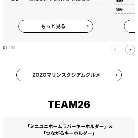
価格
9
場所
もっと見る
01
03
/
ZOZOマリンスタジアムグルメ
TEAM26
「ミニユニホームラバーキーホルダー」＆
「つながるキーホルダー」