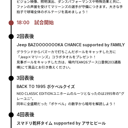
ビジョン映像、照明演出、ダンスパフォーマンスや特殊効果と共に、
ファンの声援を受けてマリーンズの選手が守備につきます。
大きな手
拍子で球場全体のボルテージを高めましょう！
18:00
試合開始
2回表後
Jeep BAZOOOOOOOKA CHANCE supported by FAMILY
グラウンドからバズーカで打ちこんだボールをキャッチした方に
「Jeep×マリーンズ」コラボタオルをプレゼント！
見事ボールをキャッチした方は、場内TEAM26ブース(1塁側203通路
横)にて賞品とお引き換えください。
3回表後
BACK TO 1995 ポケベルクイズ
NEO CLASSIC EDITIONユニホームのルーツとなったのは1995年の"グ
レーユニ"。
同年に全盛期だった「ポケベル」の数字から暗号を解読しよう！
4回表後
スマドリ乾杯タイム supported by アサヒビール