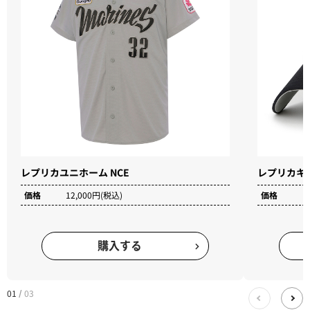
レプリカユニホーム NCE
レプリカキャッ
価格
12,000円(税込)
価格
3
購入する
01
03
/