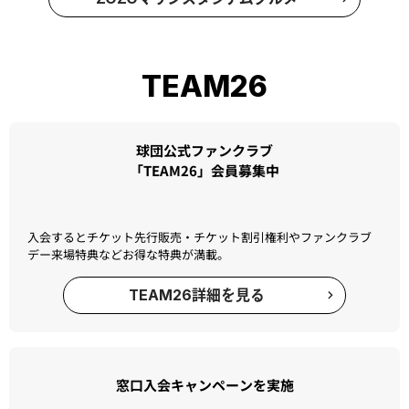
価格
1,500円(税込)
価格
9
店舗
GATESIDE DINER(フロア2 Bゲート横)
店舗
もっと見る
01
03
/
ZOZOマリンスタジアムグルメ
TEAM26
球団公式ファンクラブ