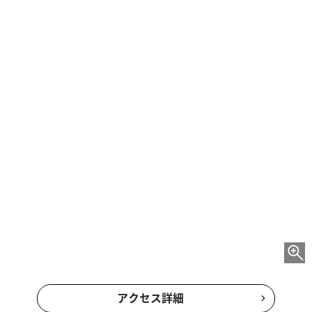
『ZOZOマリンスタジアム』行きバスで約6分
JR京葉線
海浜幕張駅
海浜幕張駅 時刻表
JR京葉線
徒歩約30分
幕張豊砂駅
『ZOZOマリンスタジアム』行きバスで約21分
JR総武線・京成線
幕張本郷駅
幕張本郷駅 時刻表