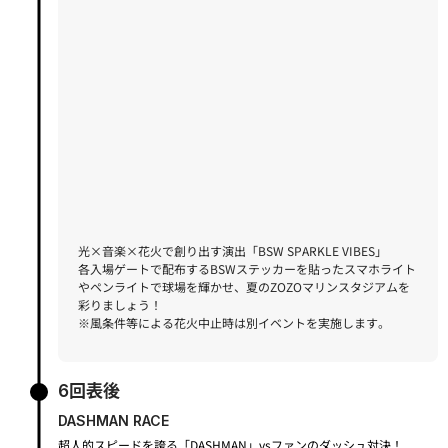
光×音楽×花火で創り出す演出「BSW SPARKLE VIBES」
各入場ゲートで配布するBSWステッカーを貼ったスマホライト
やペン
ライトで球場を輝かせ、夏のZOZOマリンスタジアムを
彩りましょう！
※風条件等による花火中止時は別イベントを実施します。
6回表後
DASHMAN RACE
超人的スピードを誇る「DASHMAN」vsファンのダッシュ対決！