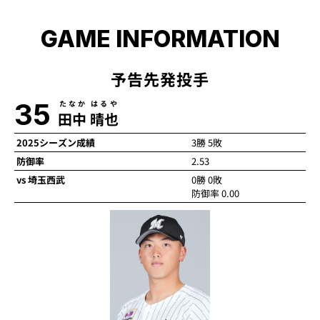
GAME INFORMATION
予告先発投手
35
たなか はるや
田中 晴也
2025シーズン成績
3勝 5敗
防御率
2.53
vs 埼玉西武
0勝 0敗
防御率 0.00