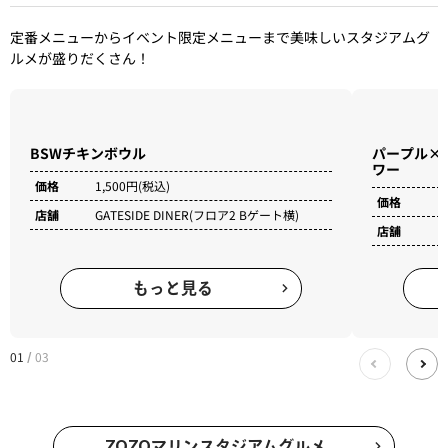
レプリカユニホーム BSW
価格
12,000円(税込)
購入する
01
03
/
GOURMET
定番メニューからイベント限定メニューまで美味しいスタジアムグ
ルメが盛りだくさん！
BSWチキンボウル
パープル×
ワー