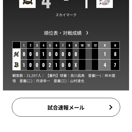
スカイマーク
順位表・対戦成績
1
2
3
4
5
6
7
8
9
10
11
12
R
H
0
0
0
1
0
0
0
0
0
1
8
1
0
0
0
2
1
0
0
X
4
7
観客数：31,597人｜ 【審判】球審：
良川昌美
塁審(一)：
柿木園
悟
塁審(二)：
丹波幸一
塁審(三)：
山村達也
試合速報メール