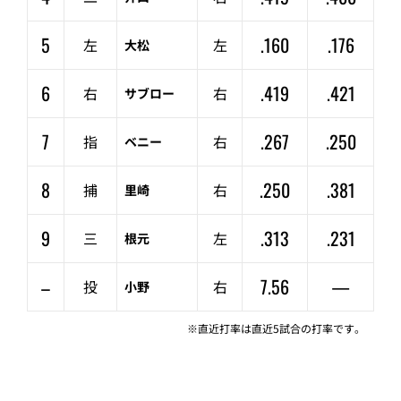
5
.160
.176
左
左
大松
6
.419
.421
右
右
サブロー
7
.267
.250
指
右
ベニー
8
.250
.381
捕
右
里崎
9
.313
.231
三
左
根元
–
7.56
—
投
右
小野
※直近打率は直近5試合の打率です。