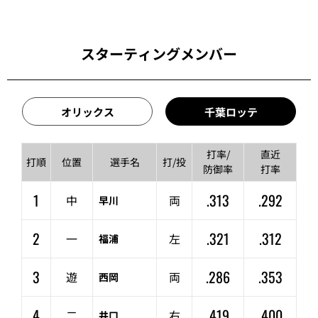
スターティングメンバー
オリックス
千葉ロッテ
打率/
直近
打順
位置
選手名
打/投
防御率
打率
1
.313
.292
中
両
早川
2
.321
.312
一
左
福浦
3
.286
.353
遊
両
西岡
4
.419
.400
二
右
井口