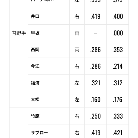
.419
.400
右
井口
–
.000
内野手
両
早坂
.286
.353
両
西岡
.286
.214
右
今江
.321
.312
左
福浦
.160
.176
左
大松
.250
.333
右
竹原
.419
.421
右
サブロー