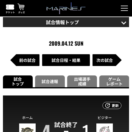
試合情報トップ
2009.04.12 SUN
前の試合
試合日程・結果
次の試合
試合
出場選手
ゲーム
試合速報
トップ
成績
レポート
更新
ホーム
ビジター
4
1
試合終了