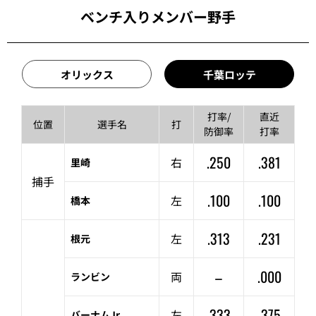
ベンチ入りメンバー野手
オリックス
千葉ロッテ
打率/
直近
位置
選手名
打
防御率
打率
.250
.381
右
里崎
捕手
.100
.100
左
橋本
.313
.231
左
根元
–
.000
両
ランビン
.333
.375
左
バーナムJr.