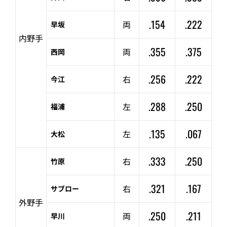
.154
.222
両
早坂
内野手
.355
.375
両
西岡
.256
.222
右
今江
.288
.250
左
福浦
.135
.067
左
大松
.333
.250
右
竹原
.321
.167
右
サブロー
外野手
.250
.211
両
早川