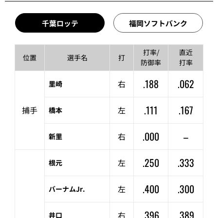
千葉ロッテ
福岡ソフトバンク
打率/
直近
位置
選手名
打
防御率
打率
.188
.062
右
里崎
.111
.167
捕手
左
橋本
.000
–
右
新里
.250
.333
左
根元
.400
.300
左
バーナムJr.
.396
.389
右
井口