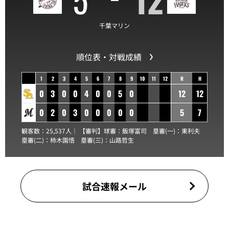
千葉マリン
順位表・対戦成績
1
2
3
4
5
6
7
8
9
10
11
12
R
H
0
3
0
0
4
0
0
5
0
12
12
0
2
0
3
0
0
0
0
0
5
7
観客数：25,537人｜ 【審判】球審：
飯塚富司
塁審(一)：
東利夫
塁審(二)：
柿木園悟
塁審(三)：
山路哲生
試合速報メール