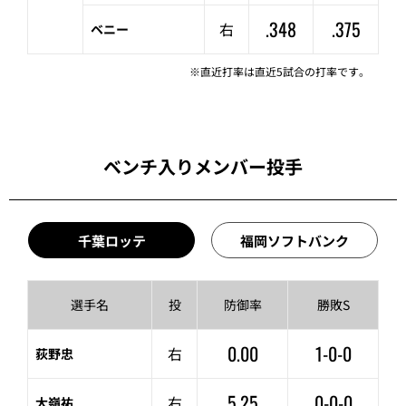
.348
.375
右
ベニー
※直近打率は直近5試合の打率です。
ベンチ入りメンバー投手
千葉ロッテ
福岡ソフトバンク
選手名
投
防御率
勝敗S
0.00
1-0-0
右
荻野忠
5.25
0-0-0
右
大嶺祐