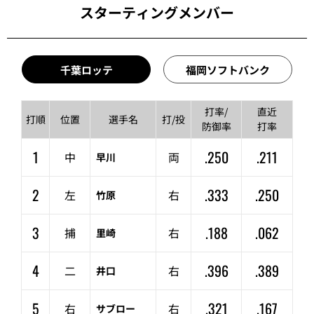
スターティングメンバー
千葉ロッテ
福岡ソフトバンク
打率/
直近
打順
位置
選手名
打/投
防御率
打率
1
.250
.211
中
両
早川
2
.333
.250
左
右
竹原
3
.188
.062
捕
右
里崎
4
.396
.389
二
右
井口
5
.321
.167
右
右
サブロー