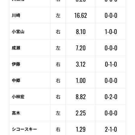
16.62
0-0-0
左
川崎
8.10
1-0-0
右
小宮山
7.20
0-0-0
左
成瀬
3.12
0-1-0
右
伊藤
1.00
0-0-0
右
中郷
8.82
0-2-0
右
小林宏
2.25
0-0-0
左
高木
1.29
2-1-0
右
シコースキー