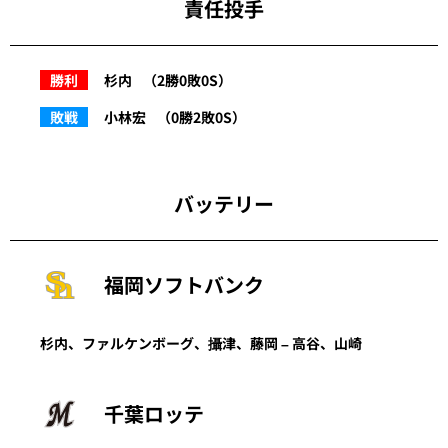
責任投手
勝利
杉内
（2勝0敗0S）
敗戦
小林宏
（0勝2敗0S）
バッテリー
福岡ソフトバンク
杉内、ファルケンボーグ、攝津、藤岡 – 高谷、山崎
千葉ロッテ