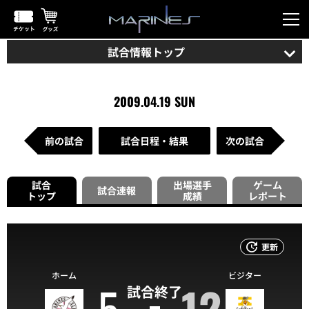
試合情報トップ
2009.04.19 SUN
前の試合
試合日程・結果
次の試合
試合
出場選手
ゲーム
試合速報
トップ
成績
レポート
更新
ホーム
ビジター
5
12
試合終了