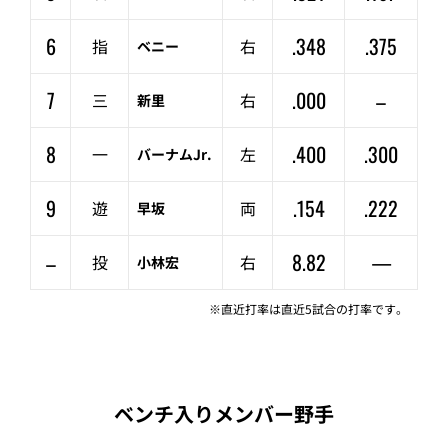
6
.348
.375
指
右
ベニー
7
.000
–
三
右
新里
8
.400
.300
一
左
バーナムJr.
9
.154
.222
遊
両
早坂
–
8.82
—
投
右
小林宏
※直近打率は直近5試合の打率です。
ベンチ入りメンバー野手