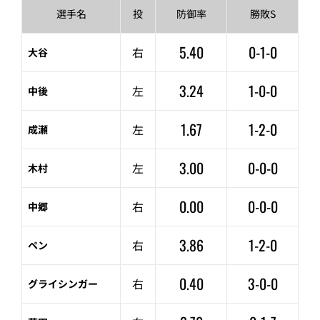
選手名
投
防御率
勝敗S
5.40
0-1-0
右
大谷
3.24
1-0-0
左
中後
1.67
1-2-0
左
成瀬
3.00
0-0-0
左
木村
0.00
0-0-0
右
中郷
3.86
1-2-0
右
ペン
0.40
3-0-0
右
グライシンガー