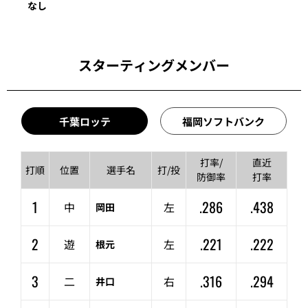
なし
スターティングメンバー
千葉ロッテ
福岡ソフトバンク
打率/
直近
打順
位置
選手名
打/投
防御率
打率
1
.286
.438
中
左
岡田
2
.221
.222
遊
左
根元
3
.316
.294
二
右
井口