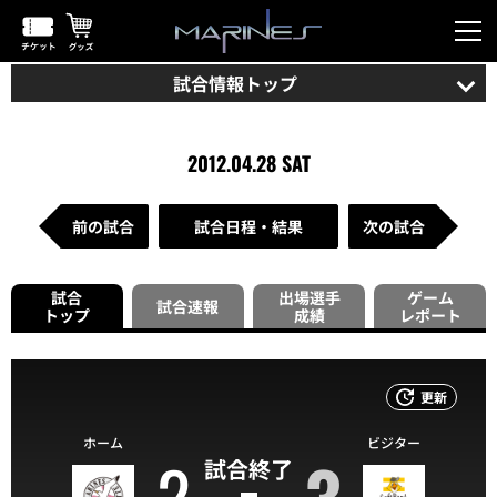
試合情報トップ
2012.04.28 SAT
前の試合
試合日程・結果
次の試合
試合
出場選手
ゲーム
試合速報
トップ
成績
レポート
更新
ホーム
ビジター
2
3
試合終了