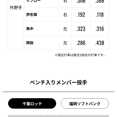
.306
.368
右
サブロー
外野手
.192
.118
右
伊志嶺
.323
.316
左
角中
.286
.438
左
岡田
※直近打率は直近5試合の打率です。
ベンチ入りメンバー投手
千葉ロッテ
福岡ソフトバンク