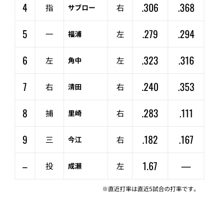
4
.306
.368
指
右
サブロー
5
.279
.294
一
左
福浦
6
.323
.316
左
左
角中
7
.240
.353
右
右
清田
8
.283
.111
捕
右
里崎
9
.182
.167
三
右
今江
–
1.67
—
投
左
成瀬
※直近打率は直近5試合の打率です。