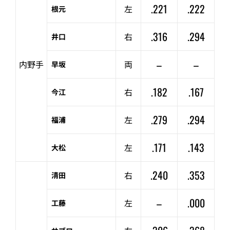
.221
.222
左
根元
.316
.294
右
井口
–
–
内野手
両
早坂
.182
.167
右
今江
.279
.294
左
福浦
.171
.143
左
大松
.240
.353
右
清田
–
.000
左
工藤