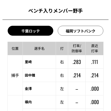
ベンチ入りメンバー野手
千葉ロッテ
福岡ソフトバンク
打率/
直近
位置
選手名
打
防御率
打率
.283
.111
右
里崎
.214
.214
捕手
右
田中雅
–
.000
左
金澤
–
.000
左
塀内