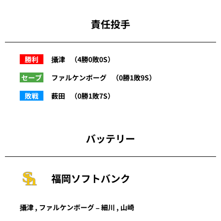
責任投手
勝利
攝津
（4勝0敗0S）
セーブ
ファルケンボーグ
（0勝1敗9S）
敗戦
薮田
（0勝1敗7S）
バッテリー
福岡ソフトバンク
攝津 , ファルケンボーグ – 細川 , 山崎