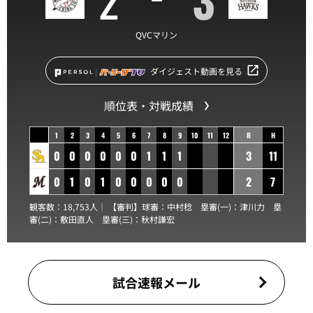
QVCマリン
ダイジェスト動画を見る
順位表・対戦成績
1
2
3
4
5
6
7
8
9
10
11
12
R
H
0
0
0
0
0
0
1
1
1
3
11
0
1
0
1
0
0
0
0
0
2
7
観客数：18,753人｜ 【審判】球審：
中村稔
塁審(一)：
津川力
塁
審(二)：
敷田直人
塁審(三)：
秋村謙宏
試合速報メール