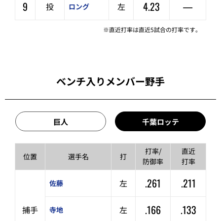
9
4.23
—
投
左
ロング
※直近打率は直近5試合の打率です。
ベンチ入りメンバー野手
巨人
千葉ロッテ
打率/
直近
位置
選手名
打
防御率
打率
.261
.211
左
佐藤
.166
.133
捕手
左
寺地