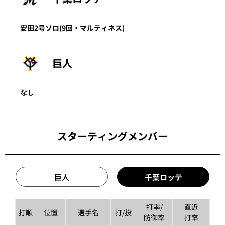
安田
2号ソロ
(9回・
マルティネス
)
巨人
なし
スターティングメンバー
巨人
千葉ロッテ
打率/
直近
打順
位置
選手名
打/投
防御率
打率