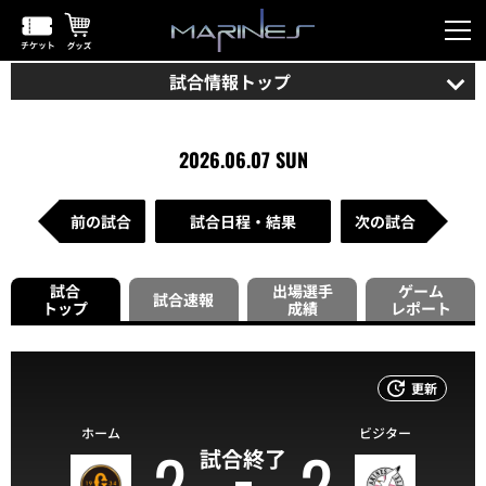
試合情報トップ
2026.06.07 SUN
前の試合
試合日程・結果
次の試合
試合
出場選手
ゲーム
試合速報
トップ
成績
レポート
更新
ホーム
ビジター
2
2
試合終了