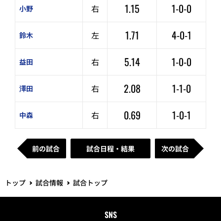
1.15
1-0-0
右
小野
1.71
4-0-1
左
鈴木
5.14
1-0-0
右
益田
2.08
1-1-0
右
澤田
0.69
1-0-1
右
中森
前の試合
試合日程・結果
次の試合
トップ
試合情報
試合トップ
SNS