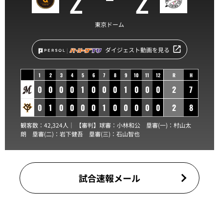
東京ドーム
ダイジェスト動画を見る
1
2
3
4
5
6
7
8
9
10
11
12
R
H
0
0
0
0
1
0
0
0
1
0
0
0
2
7
0
1
0
0
0
0
1
0
0
0
0
0
2
8
観客数：42,324人｜ 【審判】球審：
小林和公
塁審(一)：
村山太
朗
塁審(二)：
岩下健吾
塁審(三)：
石山智也
試合速報メール