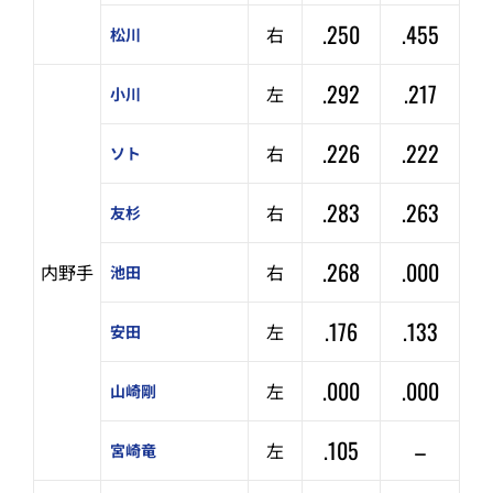
.250
.455
右
松川
.292
.217
左
小川
.226
.222
右
ソト
.283
.263
右
友杉
.268
.000
内野手
右
池田
.176
.133
左
安田
.000
.000
左
山崎剛
.105
–
左
宮崎竜