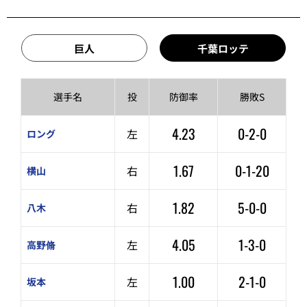
巨人
千葉ロッテ
選手名
投
防御率
勝敗S
4.23
0-2-0
左
ロング
1.67
0-1-20
右
横山
1.82
5-0-0
右
八木
4.05
1-3-0
左
高野脩
1.00
2-1-0
左
坂本