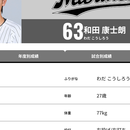
63
和田 康士朗
わだ こうしろう
年度別成績
試合別成績
わだ こうしろ
ふりがな
27歳
年齢
77kg
体重
左投げ/左打ち
投打