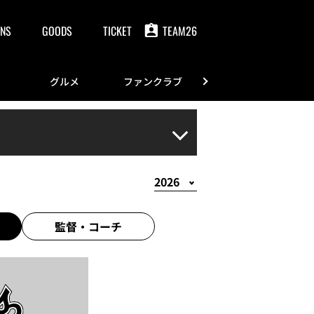
NS
GOODS
TICKET
TEAM26
グルメ
ファンクラブ
FANS
監督・
コーチ