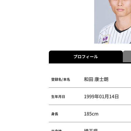
プロフィール
和田 康士朗
登録名/本名
1999年01月14日
生年月日
185cm
身長
埼玉県
出身地