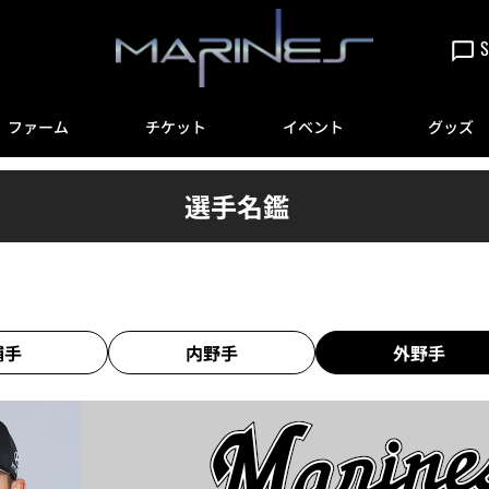
S
ファーム
チケット
イベント
グッズ
選手名鑑
捕手
内野手
外野手