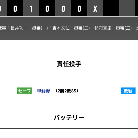
0
0
1
0
0
0
X
球審：
長井功一
塁審(一)：
吉本文弘
塁審(二)：
郡司真里
塁審(三)：
責任投手
セーブ
敗戦
甲斐野
（2勝2敗8S）
バッテリー