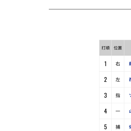
打順
位置
1
右
2
左
3
指
4
一
5
捕