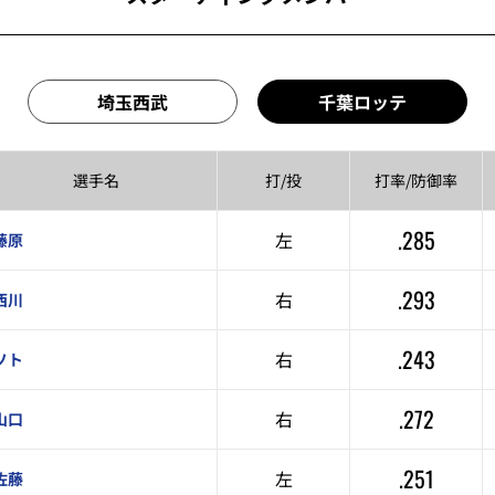
埼玉西武
千葉ロッテ
選手名
打/投
打率/
防御率
.285
左
藤原
.293
右
西川
.243
右
ソト
.272
右
山口
.251
左
佐藤