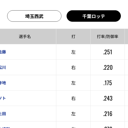
埼玉西武
千葉ロッテ
選手名
打
打率/
防御率
.251
左
佐藤
.220
右
松川
.175
左
寺地
.243
右
ソト
.216
左
上田