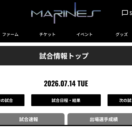
S
ファーム
チケット
イベント
グッズ
試合情報トップ
2026.07.14 TUE
前の試合
試合日程・結果
次の試
試合速報
出場選手
成績