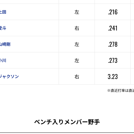
.216
左
上田
.241
右
愛斗
.278
左
山崎剛
.273
左
小川
3.23
右
ジャクソン
※直近打率は直
ベンチ入りメンバー野手