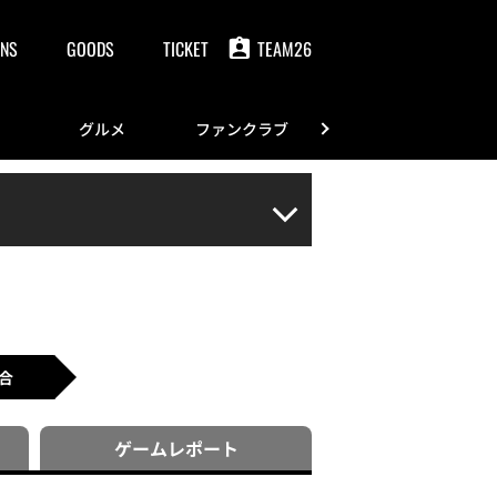
NS
GOODS
TICKET
TEAM26
グルメ
ファンクラブ
FANS
合
ゲーム
レポート