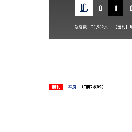
0
1
観客数：23,982人｜ 【審判】
勝利
平良
（7勝2敗0S）