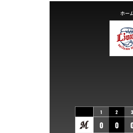
ホー
1
2
0
0