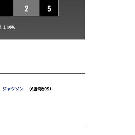
2
5
土山剛弘
ジャクソン
（6勝6敗0S）