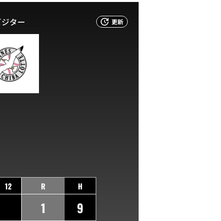
ビジター
更新
12
R
H
1
9