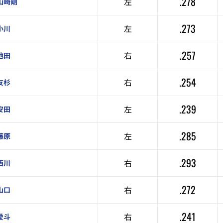
.278
左
山崎剛
.273
左
小川
.257
右
池田
.254
右
友杉
.239
左
安田
.285
左
藤原
.293
右
西川
.272
右
山口
.241
右
愛斗