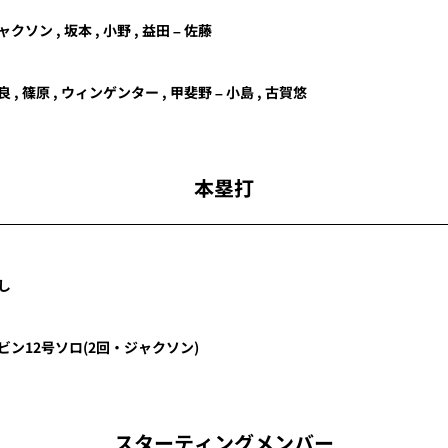
ャクソン
,
坂本
,
小野
,
益田
–
佐藤
良
,
篠原
,
ウィンゲンター
,
甲斐野
–
小島
,
古賀悠
本塁打
し
ビン
12号ソロ
(2回・
ジャクソン
)
スターティングメンバー