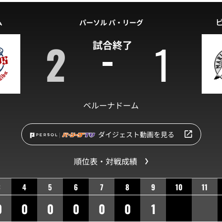
ム
パーソル パ・リーグ
2
1
試合終了
ベルーナドーム
ダイジェスト動画を見る
順位表・対戦成績
3
4
5
6
7
8
9
10
11
0
0
0
0
0
0
1