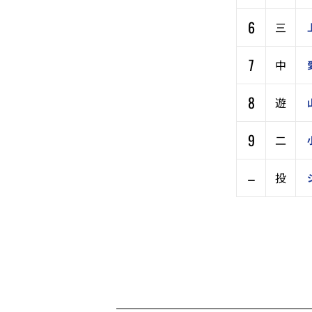
6
三
7
中
8
遊
9
二
–
投