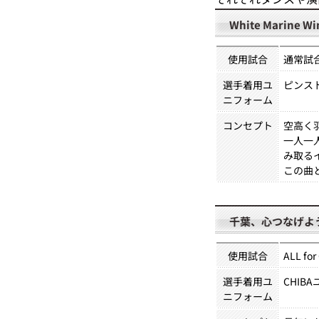
White Marine Wi
使用試合
通常試
選手着用ユ
ピンス
ニフォーム
コンセプト
空高く
一人一
み取る
この曲
千葉、心つなげよ
使用試合
ALL fo
選手着用ユ
CHIB
ニフォーム