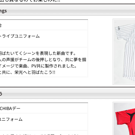
ngs
合
トライプユニフォーム
羽ばたいてくシーンを表現した新曲です。
人の声援がチームの後押しとなり、共に夢を掴
イメージで楽曲、PV共に製作されました。
と共に、栄光へと羽ばたこう!!
う
r CHIBAデー
Aユニフォーム