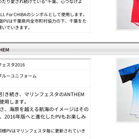
わたり愛され続けている"千葉、心つなげよ
LL For CHIBAのシンボルとして使用します。
6年版PVは千葉県内全市町村協力の下、千葉をた
繋いでいきます。
THEM
ェスタ2016
ブルーユニフォーム
引き続き、マリンフェスタのANTHEM
使用します。
さ、海原を越える航海のイメージはその
、2016年版へと進化したPVもお楽しみ
同様PVはマリンフェスタ毎に更新されていき