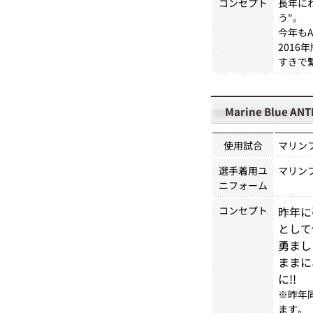
コンセプト
長年に
う"。
今年もA
201
すきで
Marine Blue AN
使用試合
マリンフ
選手着用ユ
マリン
ニフォーム
コンセプト
昨年に
として
勇まし
ままに
に!!
※昨年
ます。