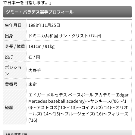
で日本一を目指します。」
ジミー・パラデス選手プロフィール
生年月日
1988年11月25日
出身
ドミニカ共和国 サン・クリストバル州
身長 / 体重
191cm / 91kg
投打
右 / 両
ポジショ
内野手
ン
背番号
未定
エドガー メルセデス ベースボール アカデミー(Edgar
Mercedes baseball academy)～ヤンキース('06～'1
経歴
0)～アストロズ('10～'13)～ロイヤルズ('14)～オリオ
ールズ('14～'15)～ブルージェイズ('16)～フィリーズ
('16)
MLB通算 6年