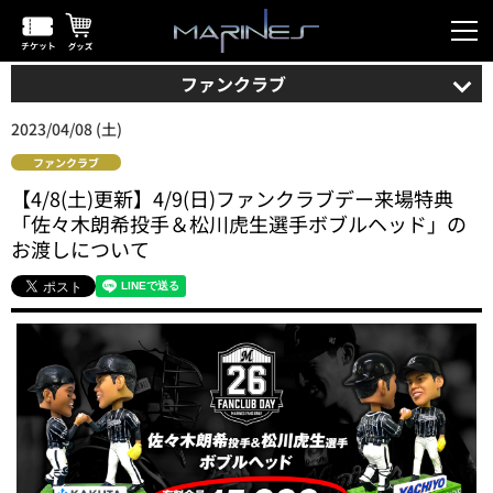
ファンクラブ
2023/04/08 (土)
ファンクラブ
【4/8(土)更新】4/9(日)ファンクラブデー来場特典
「佐々木朗希投手＆松川虎生選手ボブルヘッド」の
お渡しについて