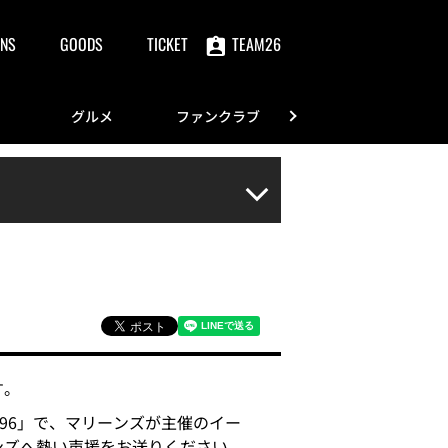
NS
GOODS
TICKET
TEAM26
グルメ
ファンクラブ
FANS
す。
V296」で、マリーンズが主催のイー
ンズへ熱い声援をお送りください。