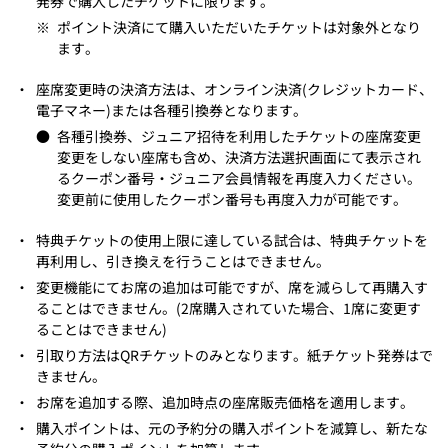
発券で購入したチケットに限ります。
※
ポイント決済にて購入いただいたチケットは対象外となり
ます。
・
座席変更時の決済方法は、オンライン決済(クレジットカード、
電子マネー)または各種引換券となります。
●
各種引換券、ジュニア招待を利用したチケットの座席変更
変更をしない座席も含め、決済方法選択画面にて表示され
るクーポン番号・ジュニア会員情報を再度入力ください。
変更前に使用したクーポン番号も再度入力が可能です。
・
特典チケットの使用上限に達している試合は、特典チケットを
再利用し、引き換えを行うことはできません。
・
変更機能にてお席の追加は可能ですが、席を減らして再購入す
ることはできません。(2席購入されていた場合、1席に変更す
ることはできません)
・
引取り方法はQRチケットのみとなります。紙チケット発券はで
きません。
・
お席を追加する際、追加時点の座席販売価格を適用します。
・
購入ポイントは、元の予約分の購入ポイントを減算し、新たな